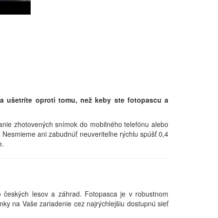
ušetríte oproti tomu, než keby ste fotopascu a
anie zhotovených snímok do mobilného telefónu alebo
 Nesmieme ani zabudnúť neuveriteľne rýchlu spúšť 0,4
e.
o českých lesov a záhrad. Fotopasca je v robustnom
ky na Vaše zariadenie cez najrýchlejšiu dostupnú sieť