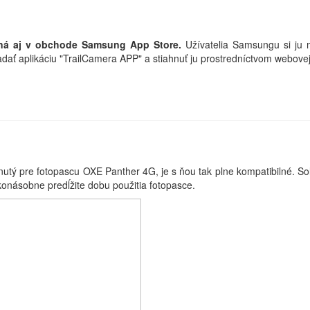
upná aj v obchode Samsung App Store.
Užívatelia Samsungu si ju 
adať aplikáciu "TrailCamera APP" a stiahnuť ju prostredníctvom webov
 pre fotopascu OXE Panther 4G, je s ňou tak plne kompatibilné. Sol
onásobne predĺžite dobu použitia fotopasce.