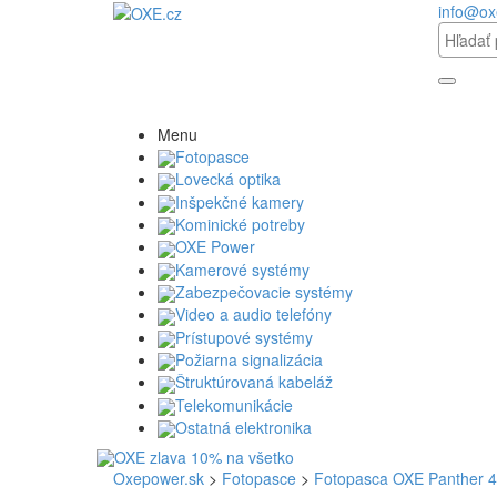
info@ox
Menu
Fotopasce
Lovecká optika
Inšpekčné kamery
Kominické potreby
OXE Power
Kamerové systémy
Zabezpečovacie systémy
Video a audio telefóny
Prístupové systémy
Požiarna signalizácia
Štruktúrovaná kabeláž
Telekomunikácie
Ostatná elektronika
Oxepower.sk
>
Fotopasce
>
Fotopasca OXE Panther 4G