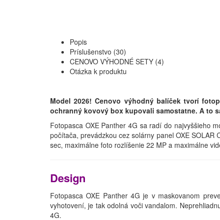
Popis
Príslušenstvo (30)
CENOVO VÝHODNÉ SETY (4)
Otázka k produktu
Model 2026! Cenovo výhodný balíček tvorí foto
ochranný kovový box kupovali samostatne. A to sa
Fotopasca OXE Panther 4G sa radí do najvyššieho mo
počítača, prevádzkou cez solárny panel OXE SOLAR CH
sec, maximálne foto rozlíšenie 22 MP a maximálne vide
Design
Fotopasca OXE Panther 4G je v maskovanom preveden
vyhotovení, je tak odolná voči vandalom. Neprehliadn
4G.