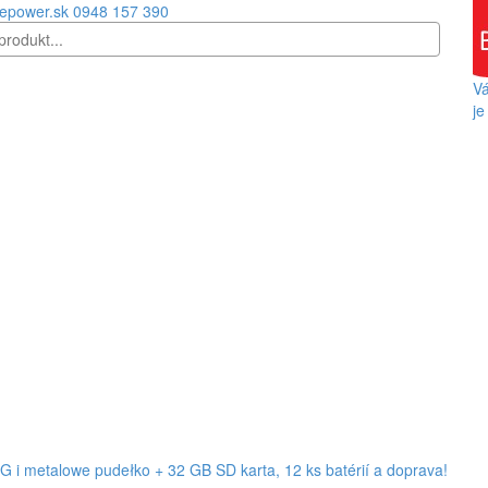
epower.sk
0948 157 390
Vá
je
 i metalowe pudełko + 32 GB SD karta, 12 ks batérií a doprava!