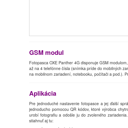
GSM modul
Fotopasca OXE Panther 4G disponuje GSM modulom, pr
až na 4 telefónne čísla (snímka príde do mobilných z
na mobilnom zariadení, notebooku, počítači a pod.). Pre
Aplikácia
Pre jednoduché nastavenie fotopasce a jej ďalší spr
jednoducho pomocou QR kódov, ktoré výrobca chytro u
urobí fotografiu a odošle ju do zvoleného zariadenia
stiahnuť aj tu: