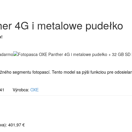
er 4G i metalowe pudełko
a!
ného segmentu fotopascí. Tento model sa pýši funkciou pre odosiela
1641 Výrobca:
OXE
va): 401,97 €