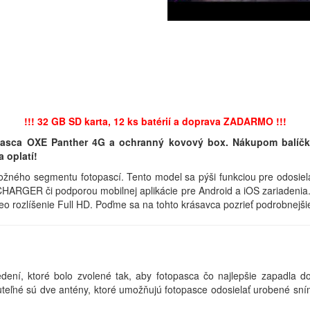
!!! 32 GB SD karta, 12 ks batérií a doprava ZADARMO !!!
pasca OXE Panther 4G a ochranný kovový box. Nákupom balíčka 
 oplatí!
žného segmentu fotopascí. Tento model sa pýši funkciou pre odosiel
ARGER či podporou mobilnej aplikácie pre Android a iOS zariadenia.
o rozlíšenie Full HD. Poďme sa na tohto krásavca pozrieť podrobnejši
í, ktoré bolo zvolené tak, aby fotopasca čo najlepšie zapadla d
uteľné sú dve antény, ktoré umožňujú fotopasce odosielať urobené sním