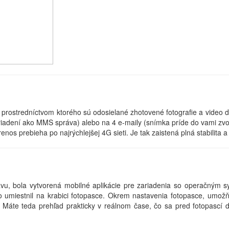
ostredníctvom ktorého sú odosielané zhotovené fotografie a video d
ariadení ako MMS správa) alebo na 4 e-maily (snímka príde do vami zvo
nos prebieha po najrýchlejšej 4G sieti. Je tak zaistená plná stabilita a
ávu, bola vytvorená mobilné aplikácie pre zariadenia so operačným 
miestnil na krabici fotopasce. Okrem nastavenia fotopasce, umožňuj
. Máte teda prehľad prakticky v reálnom čase, čo sa pred fotopascí 