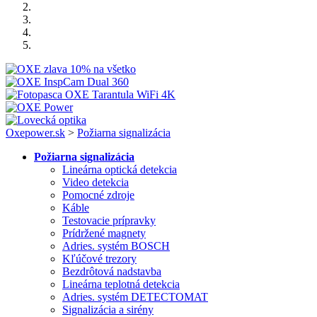
Oxepower.sk
>
Požiarna signalizácia
Požiarna signalizácia
Lineárna optická detekcia
Video detekcia
Pomocné zdroje
Káble
Testovacie prípravky
Prídržené magnety
Adries. systém BOSCH
Kľúčové trezory
Bezdrôtová nadstavba
Lineárna teplotná detekcia
Adries. systém DETECTOMAT
Signalizácia a sirény