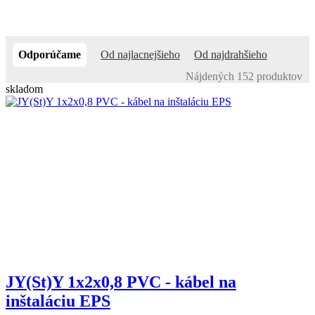
Odporúčame
Od najlacnejšieho
Od najdrahšieho
Nájdených 152 produktov
skladom
JY(St)Y 1x2x0,8 PVC - kábel na
inštaláciu EPS