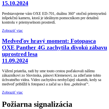
15.10.2024
Predstavujeme vám OXE ED-701, duálnu 360° otočnú priemyselnú
inšpekčnú kameru, ktorá je ideálnym pomocníkom pre detailnú
kontrolu v priemyselnom prostredí.
Zobraziť viac
Medveďov hravý moment: Fotopasca
OXE Panther 4G zachytila ​​divokú zábavu
uprostred lesa
11.09.2024
Vážení priatelia, radi by sme touto cestou poďakovali nášmu
zákazníkovi zo Slovinska, pánovi Klemenovi, za zdieľanie tohto
úchvatného videa. Video zachytáva neobyčajný okamih, kedy sa
medveď priblížil k fotopasci a začal sa s ňou „pohrávať“.
Zobraziť viac
Požiarna signalizácia