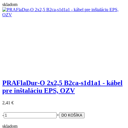
skladom
PRAFlaDur-O 2x2,5 B2ca-s1d1a1 - kábel
pre inštaláciu EPS, OZV
2,41 €
-
+
skladom