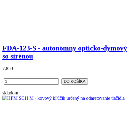
FDA-123-S - autonómny opticko-dymový
so sirénou
7,85 €
-
+
skladom