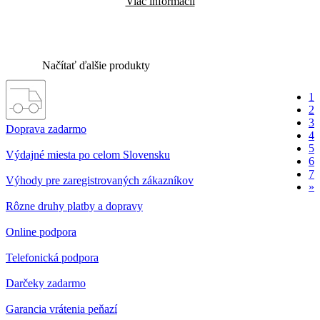
Viac informácií
Načítať ďalšie produkty
1
2
3
Doprava zadarmo
4
5
Výdajné miesta po celom Slovensku
6
7
Výhody pre zaregistrovaných zákazníkov
»
Rôzne druhy platby a dopravy
Online podpora
Telefonická podpora
Darčeky zadarmo
Garancia vrátenia peňazí