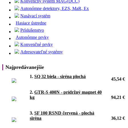
Konvenčný systém MAG(DCC)
Autonómne detektory, EZS, MaR, Ex
Nasávací systém
Hasiace ústredne
Príslušenstvo
Autonómne prvky
Konvenčné prvky
Adresovateľné systémy
Najpredávanejšie
1.
SQ 32 biela - siréna plochá
45,54 €
2.
GTR-S 400N - prídržný magnet 40
kg
94,21 €
3.
SF 100 RSND červená - plochá
siréna
36,12 €