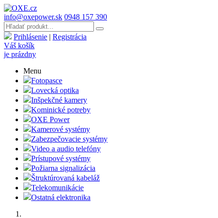
info@oxepower.sk
0948 157 390
Prihlásenie
|
Registrácia
Váš košík
je prázdny
Menu
Fotopasce
Lovecká optika
Inšpekčné kamery
Kominické potreby
OXE Power
Kamerové systémy
Zabezpečovacie systémy
Video a audio telefóny
Prístupové systémy
Požiarna signalizácia
Štruktúrovaná kabeláž
Telekomunikácie
Ostatná elektronika