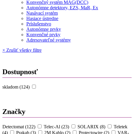
Konvenčný systém MAG(DCC)
Autonómne detektory, EZS, MaR, Ex
Nasávací systém
Hasiace ústredne
Príslušenstvo
Autonómne prvky
Konvenčné prvky
Adresovateľné systémy
× Zrušiť všetky filtre
Dostupnosť
skladom (124)
Značky
Detectomat (122)
Telec-Al (23)
SOLARIX (8)
Teletek
(4)
Prakab (3)
2M Kablo (2)
Protectowire (2)
VAR-