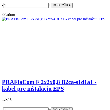
-
+
skladom
PRAFlaCom F 2x2x0,8 B2ca-s1d1a1 -
kábel pre inštaláciu EPS
1,57 €
-
+