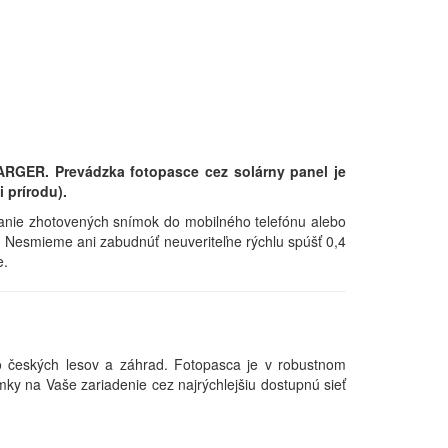
RGER. Prevádzka fotopasce cez solárny panel je
 prírodu).
anie zhotovených snímok do mobilného telefónu alebo
 Nesmieme ani zabudnúť neuveriteľne rýchlu spúšť 0,4
e.
o českých lesov a záhrad. Fotopasca je v robustnom
ky na Vaše zariadenie cez najrýchlejšiu dostupnú sieť