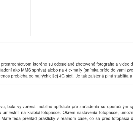
ostredníctvom ktorého sú odosielané zhotovené fotografie a video d
ariadení ako MMS správa) alebo na 4 e-maily (snímka príde do vami zvo
nos prebieha po najrýchlejšej 4G sieti. Je tak zaistená plná stabilita a
ávu, bola vytvorená mobilné aplikácie pre zariadenia so operačným 
miestnil na krabici fotopasce. Okrem nastavenia fotopasce, umožňuj
. Máte teda prehľad prakticky v reálnom čase, čo sa pred fotopascí 