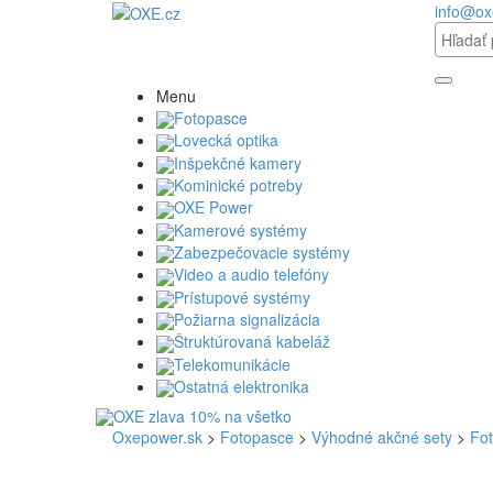
info@ox
Menu
Fotopasce
Lovecká optika
Inšpekčné kamery
Kominické potreby
OXE Power
Kamerové systémy
Zabezpečovacie systémy
Video a audio telefóny
Prístupové systémy
Požiarna signalizácia
Štruktúrovaná kabeláž
Telekomunikácie
Ostatná elektronika
Oxepower.sk
>
Fotopasce
>
Výhodné akčné sety
>
Fot