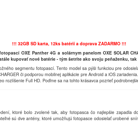
!!! 32GB SD karta, 12ks batérií a doprava ZADARMO !!!
 fotopascí OXE Panther 4G a solárnym panelom OXE SOLAR CHA
le kupovať nové batérie - tým šetríte ako svoju peňaženku, tak i
žného segmentu fotopascí. Tento model sa pýši funkciou pre odosiel
ARGER či podporou mobilnej aplikácie pre Android a iOS zariadenia.
o rozlíšenie Full HD. Poďme sa na tohto krásavca pozrieť podrobnejši
í, ktoré bolo zvolené tak, aby fotopasca čo najlepšie zapadla d
uteľné sú dve antény, ktoré umožňujú fotopasce odosielať urobené sním