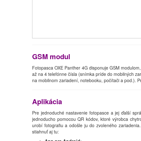
GSM modul
Fotopasca OXE Panther 4G disponuje GSM modulom, pr
až na 4 telefónne čísla (snímka príde do mobilných z
na mobilnom zariadení, notebooku, počítači a pod.). Pre
Aplikácia
Pre jednoduché nastavenie fotopasce a jej ďalší spr
jednoducho pomocou QR kódov, ktoré výrobca chytro u
urobí fotografiu a odošle ju do zvoleného zariadenia
stiahnuť aj tu: