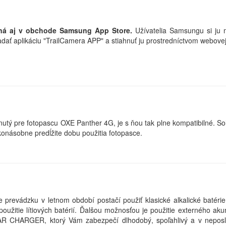
upná aj v obchode Samsung App Store.
Užívatelia Samsungu si ju 
adať aplikáciu "TrailCamera APP" a stiahnuť ju prostredníctvom webov
 pre fotopascu OXE Panther 4G, je s ňou tak plne kompatibilné. Sol
onásobne predĺžite dobu použitia fotopasce.
e prevádzku v letnom období postačí použiť klasické alkalické batérie
užitie lítiových batérií. Ďalšou možnosťou je použitie externého ak
AR CHARGER, ktorý Vám zabezpečí dlhodobý, spoľahlivý a v neposl