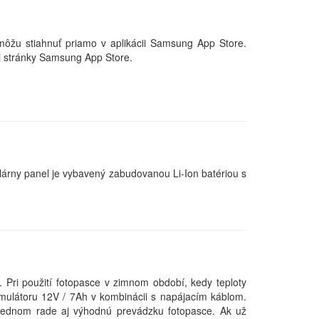
môžu stiahnuť priamo v aplikácii Samsung App Store.
ej stránky Samsung App Store.
árny panel je vybavený zabudovanou Li-Ion batériou s
. Pri použití fotopasce v zimnom období, kedy teploty
umulátoru 12V / 7Ah v kombinácii s napájacím káblom.
ednom rade aj výhodnú prevádzku fotopasce. Ak už