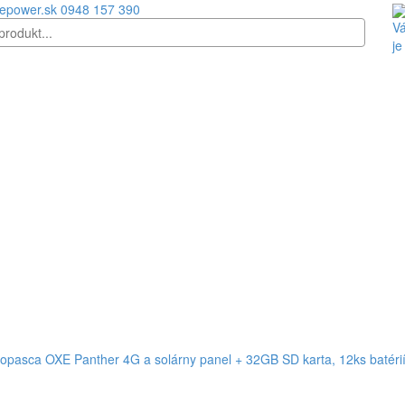
epower.sk
0948 157 390
Vá
je
opasca OXE Panther 4G a solárny panel + 32GB SD karta, 12ks batérií