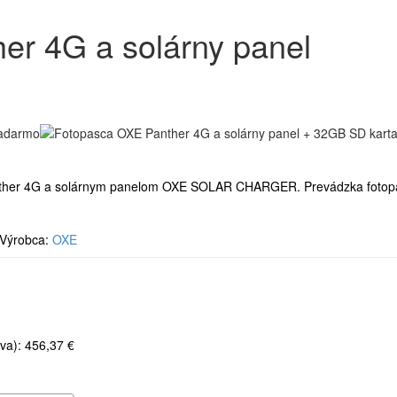
er 4G a solárny panel
!
nther 4G a solárnym panelom OXE SOLAR CHARGER. Prevádzka fotopasc
Výrobca:
OXE
va): 456,37 €