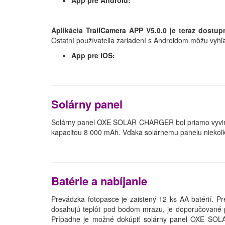
App pre Android:
Aplikácia TrailCamera APP V5.0.0 je teraz dost
Ostatní používatelia zariadení s Androidom môžu vyhľ
App pre iOS:
Solárny panel
Solárny panel OXE SOLAR CHARGER bol priamo vyvinutý
kapacitou 8 000 mAh. Vďaka solárnemu panelu niekoľk
Batérie a nabíjanie
Prevádzka fotopasce je zaistený 12 ks AA batérií. Pr
dosahujú teplôt pod bodom mrazu, je doporučované po
Prípadne je možné dokúpiť solárny panel OXE SOL