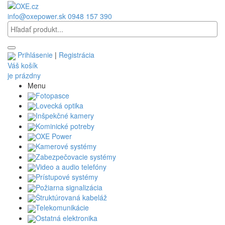
info@oxepower.sk
0948 157 390
Prihlásenie
|
Registrácia
Váš košík
je prázdny
Menu
Fotopasce
Lovecká optika
Inšpekčné kamery
Kominické potreby
OXE Power
Kamerové systémy
Zabezpečovacie systémy
Video a audio telefóny
Prístupové systémy
Požiarna signalizácia
Štruktúrovaná kabeláž
Telekomunikácie
Ostatná elektronika