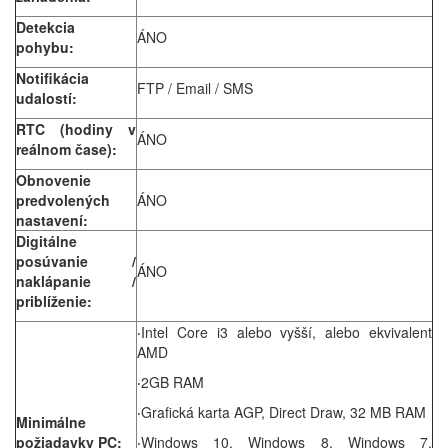
Detekcia
ÁNO
pohybu:
Notifikácia
FTP / Email / SMS
udalostí:
RTC (hodiny v
ÁNO
reálnom čase):
Obnovenie
predvolených
ÁNO
nastavení:
Digitálne
posúvanie /
ÁNO
naklápanie /
priblíženie:
‧Intel Core i3 alebo vyšší, alebo ekvivalent
AMD
‧2GB RAM
‧Grafická karta AGP, Direct Draw, 32 MB RAM
Minimálne
požiadavky PC:
‧Windows 10, Windows 8, Windows 7,