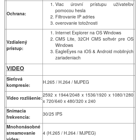
Viac úrovní prístupu užívateľov
pomocou hesla
Ochrana:
Filtrovanie IP adries
overovanie totožnosti
Internet Explorer na OS Windows
CMS Lite, 32CH CMS softvér pre OS
Vzdialený
Windows
prístup:
EagleEyes na iOS & Android mobilných
zariadeniach
VIDEO
Sieťová
H.265 / H.264 / MJPEG
kompresie:
2592 x 1944/2048 x 1536/1920 x 1080/1280
Video rozlíšenie:
x 720/640 x 480/320 x 240
Snímacia
30/25 IPS
frekvencia:
Mnohonásobné
streamovanie
4 (H.265 / H.264 / MJPEG)
videa: