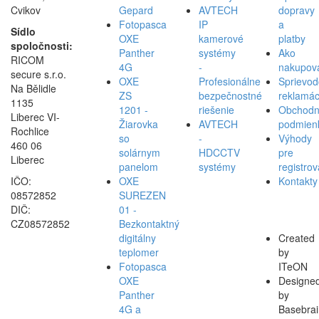
Cvikov
Gepard
AVTECH
dopravy
Fotopasca
IP
a
Sídlo
OXE
kamerové
platby
spoločnosti:
Panther
systémy
Ako
RICOM
4G
-
nakupov
secure s.r.o.
OXE
Profesionálne
Sprievod
Na Bělidle
ZS
bezpečnostné
reklamác
1135
1201 -
riešenie
Obchod
Liberec VI-
Žiarovka
AVTECH
podmien
Rochlice
so
-
Výhody
460 06
solárnym
HDCCTV
pre
Liberec
panelom
systémy
registro
IČO:
OXE
Kontakty
08572852
SUREZEN
DIČ:
01 -
CZ08572852
Bezkontaktný
digitálny
Created
teplomer
by
Fotopasca
ITeON
OXE
Designe
Panther
by
4G a
Basebrai