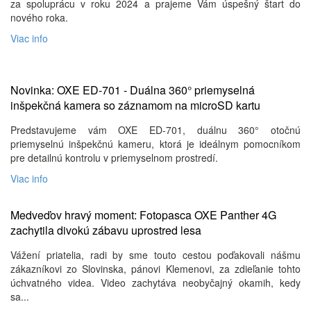
za spoluprácu v roku 2024 a prajeme Vám úspešný štart do
nového roka.
Viac info
Novinka: OXE ED-701 - Duálna 360° priemyselná
inšpekčná kamera so záznamom na microSD kartu
Predstavujeme vám OXE ED-701, duálnu 360° otočnú
priemyselnú inšpekčnú kameru, ktorá je ideálnym pomocníkom
pre detailnú kontrolu v priemyselnom prostredí.
Viac info
Medveďov hravý moment: Fotopasca OXE Panther 4G
zachytila ​​divokú zábavu uprostred lesa
Vážení priatelia, radi by sme touto cestou poďakovali nášmu
zákazníkovi zo Slovinska, pánovi Klemenovi, za zdieľanie tohto
úchvatného videa. Video zachytáva neobyčajný okamih, kedy
sa...