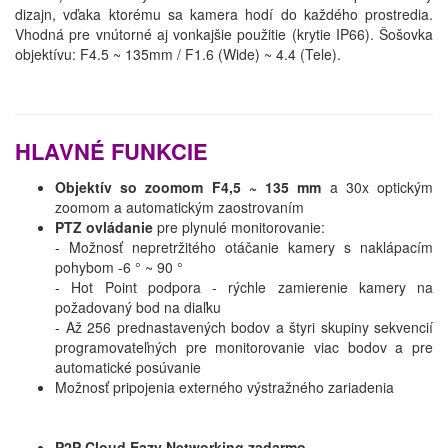
dizajn, vďaka ktorému sa kamera hodí do každého prostredia.
Vhodná pre vnútorné aj vonkajšie použitie (krytie IP66). Šošovka
objektívu: F4.5 ~ 135mm / F1.6 (Wide) ~ 4.4 (Tele).
HLAVNÉ FUNKCIE
Objektív so zoomom F4,5 ~ 135 mm
a 30x optickým
zoomom a automatickým zaostrovaním
PTZ ovládanie
pre plynulé monitorovanie:
- Možnosť nepretržitého otáčanie kamery s naklápacím
pohybom -6 ° ~ 90 °
- Hot Point podpora - rýchle zamierenie kamery na
požadovaný bod na diaľku
- Až 256 prednastavených bodov a štyri skupiny sekvencií
programovateľných pre monitorovanie viac bodov a pre
automatické posúvanie
Možnosť pripojenia externého výstražného zariadenia
P2P Cloud Eazy Networking zadarmo