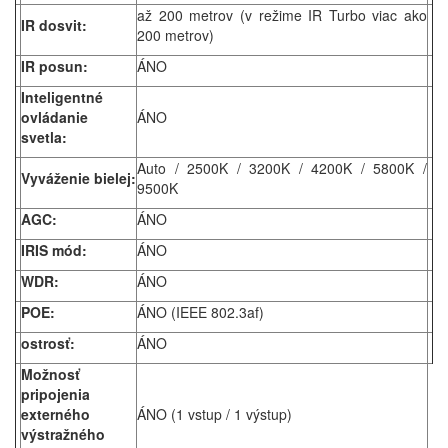
až 200 metrov (v režime IR Turbo viac ako
IR dosvit:
200 metrov)
IR posun:
ÁNO
Inteligentné
ovládanie
ÁNO
svetla:
Auto / 2500K / 3200K / 4200K / 5800K /
Vyváženie bielej:
9500K
AGC:
ÁNO
IRIS mód:
ÁNO
WDR:
ÁNO
POE:
ÁNO (IEEE 802.3af)
ostrosť:
ÁNO
Možnosť
pripojenia
externého
ÁNO (1 vstup / 1 výstup)
výstražného