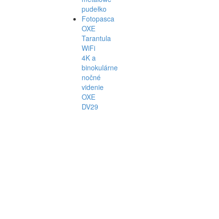
pudełko
Fotopasca
OXE
Tarantula
WiFi
4K a
binokulárne
nočné
videnie
OXE
DV29