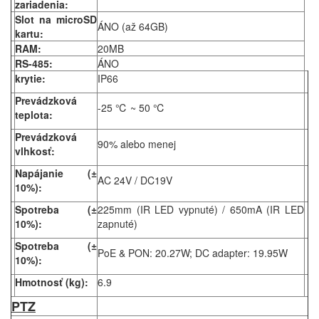
zariadenia:
Slot na microSD
ÁNO (až 64GB)
kartu:
RAM:
20MB
RS-485:
ÁNO
krytie:
IP66
Prevádzková
-25 ℃ ~ 50 ℃
teplota:
Prevádzková
90% alebo menej
vlhkosť:
Napájanie (±
AC 24V / DC19V
10%):
Spotreba (±
225mm (IR LED vypnuté) / 650mA (IR LED
10%):
zapnuté)
Spotreba (±
PoE & PON: 20.27W; DC adapter: 19.95W
10%):
Hmotnosť (kg):
6.9
PTZ