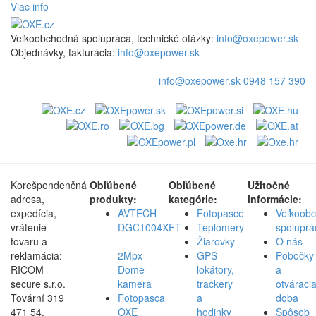
Viac info
Veľkoobchodná spolupráca, technické otázky:
info@oxepower.sk
Objednávky, fakturácia:
info@oxepower.sk
info@oxepower.sk
0948 157 390
Korešpondenčná
Obľúbené
Obľúbené
Užitočné
adresa,
produkty:
kategórie:
informácie:
expedícia,
AVTECH
Fotopasce
Veľkoob
vrátenie
DGC1004XFT
Teplomery
spoluprá
tovaru a
-
Žiarovky
O nás
reklamácia:
2Mpx
GPS
Pobočky
RICOM
Dome
lokátory,
a
secure s.r.o.
kamera
trackery
otváraci
Tovární 319
Fotopasca
a
doba
471 54,
OXE
hodinky
Spôsob