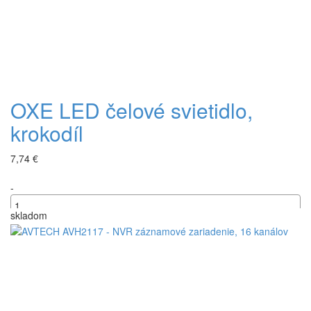
OXE LED čelové svietidlo,
krokodíl
7,74 €
-
skladom
+