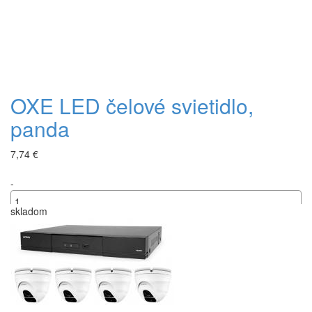
OXE LED čelové svietidlo,
panda
7,74 €
-
skladom
+