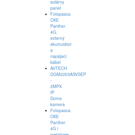
solárny
panel
Fotopasca
OXE
Panther
4G,
externý
akumulátor
a
napájací
kábel
AVTECH
DGM2203ASVSEP
-
2MPX
IP
Dome
kamera
Fotopasca
OXE
Panther
4G i
metalowe