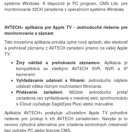
systéme Windows. K dispozícii je PC program, CMS Lite, pre
monitorovanie 32CH zariadenia v operačnom systéme Windows.
AVTECH+ aplikácia pre Apple TV - Jednoduché riešenie pre
monitorovanie a záznam
Táto inovatívna aplikácia prináša úplne nový spôsob, ako sledovať
a prehrávať záznamy z AVTECH zariadení priamo na vašej Apple
TV.
Živý náhľad a prehrávanie záznamov:
Aplikácia je
kompatibilná so všetkými AVTECH XVR, NVR a IP
kamerami.
Vyhľadávanie udalostí s filtrami:
Jednoducho nájdete
udalosti vďaka rôznym možnostiam filtrovania.
Pridávanie zariadení:
Môžete jednoducho pridať
zariadenia cez vyhľadávanie v miestnej sieti, synchronizáciu
s iCloud (vyžaduje EagleEyes Plus) alebo manuálne.
Aplikácia AVTECH+ poskytuje užívateľom Apple TV pohodlné
riešenie pre prístup k ich AVTECH zariadeniam. Navyše je to
cenovo výhodná alternatíva pre zriadenie kontrolných miestností
bez potreby PC alebo licencie CMS.