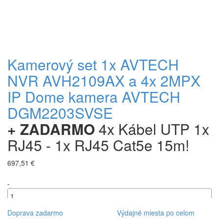
Kamerový set 1x AVTECH
NVR AVH2109AX a 4x 2MPX
IP Dome kamera AVTECH
DGM2203SVSE
+ ZADARMO
4x Kábel UTP 1x
RJ45 - 1x RJ45 Cat5e 15m!
697,51 €
-
+
Doprava zadarmo
Výdajné miesta po celom