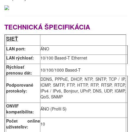
TECHNICKÁ ŠPECIFIKÁCIA
SIEŤ
LAN port:
ÁNO
LAN rýchlosť:
10/100 Based-T Ethernet
Rýchlosť
10/100/1000 Based-T
prenosu dát:
DDNS, PPPoE, DHCP, NTP, SNTP, TCP / IP,
Podporované
ICMP, SMTP, FTP, HTTP, RTP, RTSP, RTCP,
protokoly:
IPv4 / IPv6, Bonjour, UPnP, DNS, UDP, IGMP,
QoS, SNMP
ONVIF
ÁNO (Profil S)
kompatibilita:
Počet online
10
užívateľov: