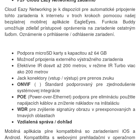
Cloud Eazy Networking je k dispozícii pre automatické pripojenie
tohto zariadenia k internetu v troch krokoch pomocou našej
bezplatnej mobilnej aplikácie EagleEyes. Funkcia Buddy
umožňuje zdieľať prístupové oprávnenia na zariadenie ostatným
ľuďom. Oznámenie o prihlásenie / odhlásenie zariadení.
Podpora microSD karty s kapacitou až 64 GB
Možnosť pripojenia externého výstražného zariadenia
Efektívne IR dosvit až 200 metrov, v režime IR Turbo viac
ako 200 metrov
Jack konektory (vstup / výstup) pre prenos zvuku
ONVIF
(
) Štandard podporovaný pre zjednodušenie
systémovej integrácie
POE
(Power-over-Ethernet) podpora pre elimináciu použitie
napájacích káblov a zníženie nákladov na inštaláciu
WDR
pre zvýšenie signatúry obrazu v preexponovaných a
tmavých oblastiach
Vzdialená správa / dohľad
Mobilná aplikácia plne kompatibilná so zariadeniami iOS a
Android. Kompatibilita s webovými prehliadačmi v operačnom