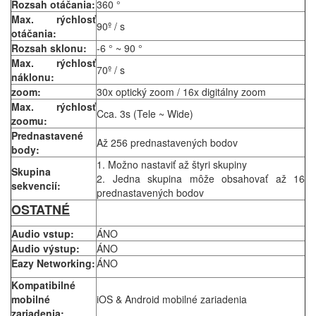
Rozsah otáčania:
360 °
Max. rýchlosť
90º / s
otáčania:
Rozsah sklonu:
-6 ° ~ 90 °
Max. rýchlosť
70º / s
náklonu:
zoom:
30x optický zoom / 16x digitálny zoom
Max. rýchlosť
Cca. 3s (Tele ~ Wide)
zoomu:
Prednastavené
Až 256 prednastavených bodov
body:
1. Možno nastaviť až štyri skupiny
Skupina
2. Jedna skupina môže obsahovať až 16
sekvencií:
prednastavených bodov
OSTATNÉ
Audio vstup:
ÁNO
Audio výstup:
ÁNO
Eazy Networking:
ÁNO
Kompatibilné
mobilné
iOS & Android mobilné zariadenia
zariadenia: