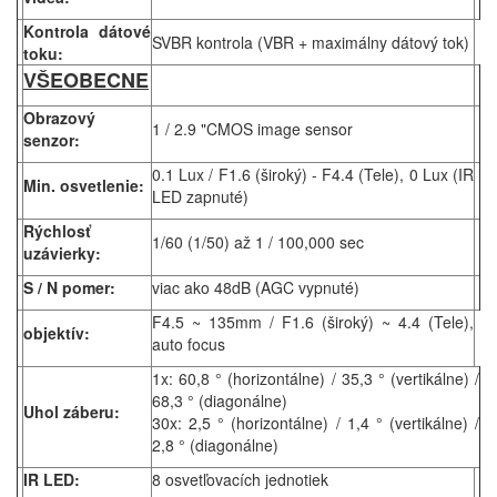
Kontrola dátové
SVBR kontrola (VBR + maximálny dátový tok)
toku:
VŠEOBECNE
Obrazový
1 / 2.9 "CMOS image sensor
senzor:
0.1 Lux / F1.6 (široký) - F4.4 (Tele), 0 Lux (IR
Min. osvetlenie:
LED zapnuté)
Rýchlosť
1/60 (1/50) až 1 / 100,000 sec
uzávierky:
S / N pomer:
viac ako 48dB (AGC vypnuté)
F4.5 ~ 135mm / F1.6 (široký) ~ 4.4 (Tele),
objektív:
auto focus
1x: 60,8 ° (horizontálne) / 35,3 ° (vertikálne) /
68,3 ° (diagonálne)
Uhol záberu:
30x: 2,5 ° (horizontálne) / 1,4 ° (vertikálne) /
2,8 ° (diagonálne)
IR LED:
8 osvetľovacích jednotiek