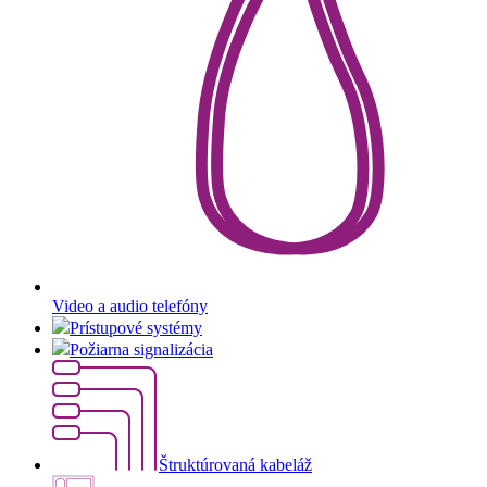
Video a audio telefóny
Prístupové systémy
Požiarna signalizácia
Štruktúrovaná kabeláž