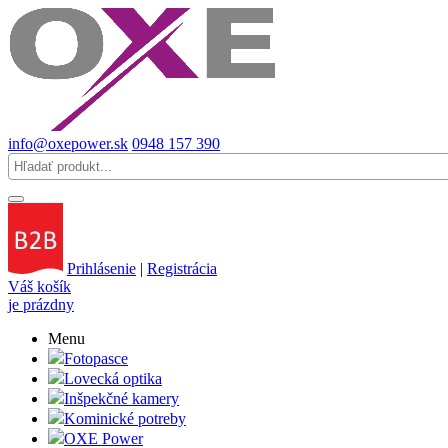
info@oxepower.sk
0948 157 390
Prihlásenie
|
Registrácia
Váš košík
je prázdny
Menu
Fotopasce
Lovecká optika
Inšpekčné kamery
Kominické potreby
OXE Power