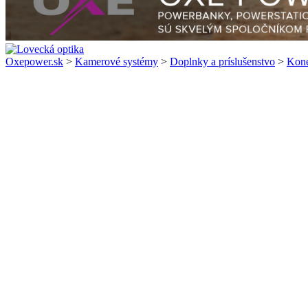
Oxepower.sk
>
Kamerové systémy
>
Doplnky a príslušenstvo
>
Kone