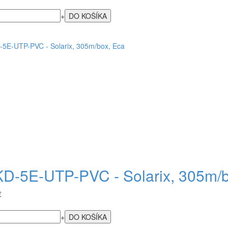
+
D-5E-UTP-PVC - Solarix, 305m/b
€
+