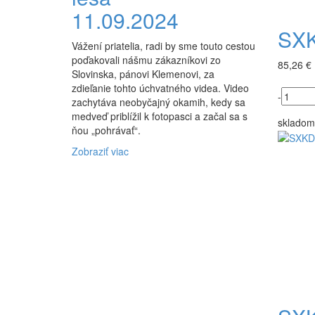
11.09.2024
SXK
Vážení priatelia, radi by sme touto cestou
poďakovali nášmu zákazníkovi zo
85,26 €
Slovinska, pánovi Klemenovi, za
zdieľanie tohto úchvatného videa. Video
-
zachytáva neobyčajný okamih, kedy sa
medveď priblížil k fotopasci a začal sa s
skladom
ňou „pohrávať“.
Zobraziť viac