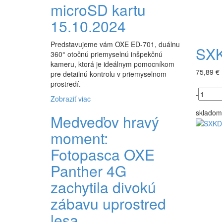
microSD kartu
15.10.2024
Predstavujeme vám OXE ED-701, duálnu
SXK
360° otočnú priemyselnú inšpekčnú
kameru, ktorá je ideálnym pomocníkom
75,89 €
pre detailnú kontrolu v priemyselnom
prostredí.
-
Zobraziť viac
skladom
Medveďov hravý
moment:
Fotopasca OXE
Panther 4G
zachytila ​​divokú
zábavu uprostred
lesa