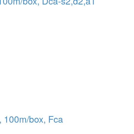
100m/box, Dca-s2,d2,a1
, 100m/box, Fca