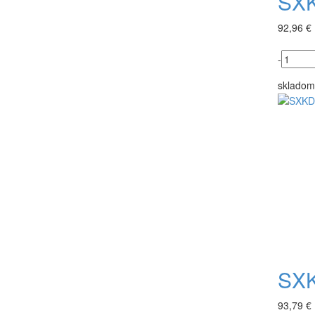
SXK
92,96 €
-
skladom
SXK
93,79 €