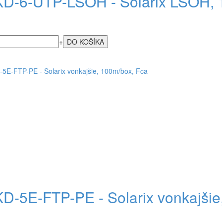
D-6-UTP-LSOH - Solarix LSOH, 
+
D-5E-FTP-PE - Solarix vonkajšie