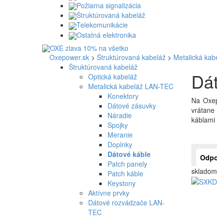
Požiarna signalizácia
Štruktúrovaná kabeláž
Telekomunikácie
Ostatná elektronika
Oxepower.sk
>
Štruktúrovaná kabeláž
>
Metalická ka
Štruktúrovaná kabeláž
Dát
Optická kabeláž
Metalická kabeláž LAN-TEC
Konektory
Na Oxep
Dátové zásuvky
vrátane 
Náradie
káblami 
Spojky
Meranie
Doplnky
Dátové káble
Odpo
Patch panely
skladom
Patch káble
Keystony
Aktívne prvky
Dátové rozvádzače LAN-
TEC