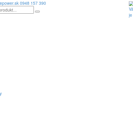
epower.sk
0948 157 390
Vá
je
y