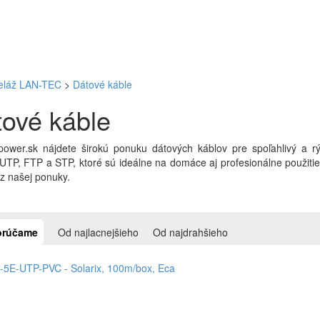
beláž LAN-TEC
>
Dátové káble
ové káble
ower.sk nájdete širokú ponuku dátových káblov pre spoľahlivý a rý
UTP, FTP a STP, ktoré sú ideálne na domáce aj profesionálne použitie. 
z našej ponuky.
rúčame
Od najlacnejšieho
Od najdrahšieho