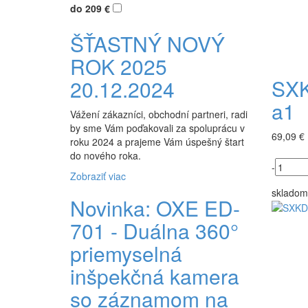
do 209 €
ŠŤASTNÝ NOVÝ
ROK 2025
SXK
20.12.2024
a1
Vážení zákazníci, obchodní partneri, radi
by sme Vám poďakovali za spoluprácu v
69,09 €
roku 2024 a prajeme Vám úspešný štart
do nového roka.
-
Zobraziť viac
skladom
Novinka: OXE ED-
701 - Duálna 360°
priemyselná
inšpekčná kamera
so záznamom na