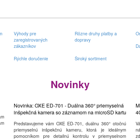
om
Výhody pre
Rôzne druhy platby a
On
zaregistrovaných
dopravy
zákazníkov
D
Rýchle doručenie
Široký sortiment
Novinky
Novinka: OXE ED-701 - Duálna 360° priemyselná
M
inšpekčná kamera so záznamom na microSD kartu
4G
Vám
ám
Predstavujeme vám OXE ED-701, duálnu 360° otočnú
Vá
priemyselnú inšpekčnú kameru, ktorá je ideálnym
ná
pomocníkom pre detailnú kontrolu v priemyselnom
z