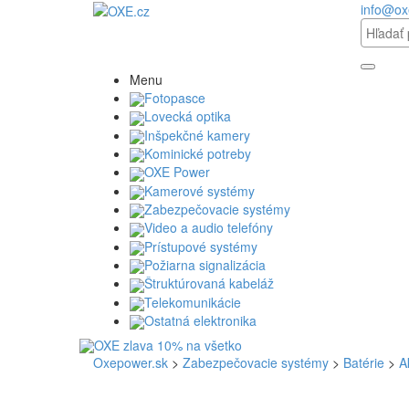
info@ox
Menu
Fotopasce
Lovecká optika
Inšpekčné kamery
Kominické potreby
OXE Power
Kamerové systémy
Zabezpečovacie systémy
Video a audio telefóny
Prístupové systémy
Požiarna signalizácia
Štruktúrovaná kabeláž
Telekomunikácie
Ostatná elektronika
Oxepower.sk
>
Zabezpečovacie systémy
>
Batérie
>
A