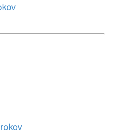
okov
rokov