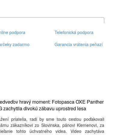
line podpora
Telefonická podpora
arčeky zadarmo
Garancia vrátenia peňazí
edveďov hravý moment: Fotopasca OXE Panther
 zachytila ​​divokú zábavu uprostred lesa
žení priatelia, radi by sme touto cestou poďakovali
šmu zákazníkovi zo Slovinska, pánovi Klemenovi, za
dieľanie tohto úchvatného videa. Video zachytáva