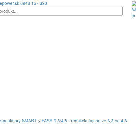
epower.sk
0948 157 390
Vá
je
kumulátory SMART
>
FASR 6,3/4,8 - redukcia fastón zo 6,3 na 4,8