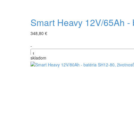
Smart Heavy 12V/65Ah - b
348,80 €
-
skladom
+