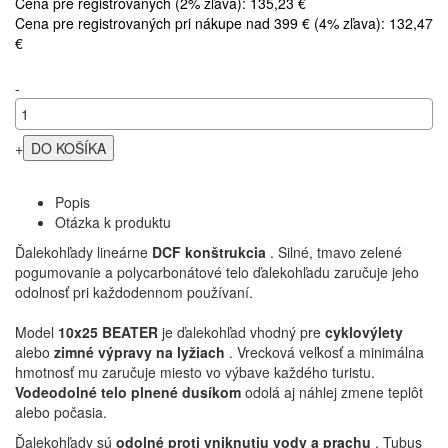
Cena pre registrovaných (2% zľava): 135,23 €
Cena pre registrovaných pri nákupe nad 399 € (4% zľava): 132,47
€
-
+
Popis
Otázka k produktu
Ďalekohľady lineárne
DCF konštrukcia
. Silné, tmavo zelené
pogumovanie a polycarbonátové telo ďalekohľadu zaručuje jeho
odolnosť pri každodennom používaní.
Model
10x25 BEATER
je ďalekohľad vhodný pre
cyklovýlety
alebo
zimné výpravy na lyžiach
. Vrecková veľkosť a minimálna
hmotnosť mu zaručuje miesto vo výbave každého turistu.
Vodeodolné telo plnené dusíkom
odolá aj náhlej zmene teplôt
alebo počasia.
Ďalekohľady sú
odolné proti vniknutiu vody a prachu
. Tubus