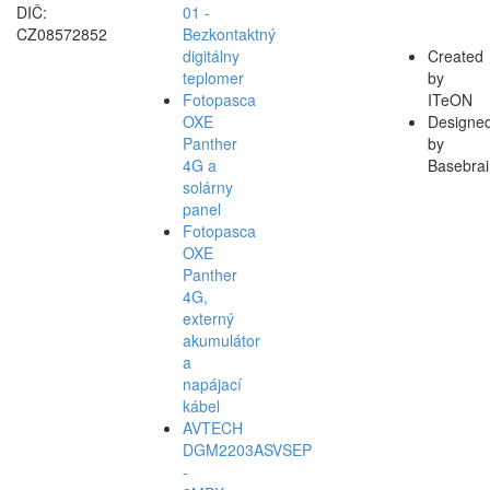
DIČ:
01 -
CZ08572852
Bezkontaktný
digitálny
Created
teplomer
by
Fotopasca
ITeON
OXE
Designe
Panther
by
4G a
Basebrai
solárny
panel
Fotopasca
OXE
Panther
4G,
externý
akumulátor
a
napájací
kábel
AVTECH
DGM2203ASVSEP
-