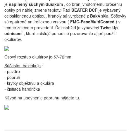
je
naplnený suchým dusíkom
, čo bráni vnútornému oroseniu
optiky pri náhlej zmene teploty. Rad
BEATER DCF
je vybavený
celosklenenou optikou, hranoly sú vyrobené z
Bak4
skla. Šošovky
sú opatrené antireflexnou vrstvou (
FMC-FaseMultiCoated
) v
temne zelenom prevedení. Ďalekohľad je vybavený
Twist-Up
očnicami
, ktoré zaisťujú pohodlné pozorovanie aj pri použití
okuliarov.
Osový rozstup okulárov je 57-72mm.
Súčasťou balenia je
:
- puzdro
- popruh
- krytky objektívu a okulára
- čistiaca handrička
Návod na upevnenie popruhu nájdete tu.