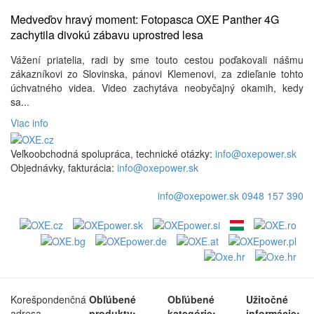
Medveďov hravý moment: Fotopasca OXE Panther 4G
zachytila ​​divokú zábavu uprostred lesa
Vážení priatelia, radi by sme touto cestou poďakovali nášmu
zákazníkovi zo Slovinska, pánovi Klemenovi, za zdieľanie tohto
úchvatného videa. Video zachytáva neobyčajný okamih, kedy
sa...
Viac info
Veľkoobchodná spolupráca, technické otázky:
info@oxepower.sk
Objednávky, fakturácia:
info@oxepower.sk
info@oxepower.sk
0948 157 390
Korešpondenčná
Obľúbené
Obľúbené
Užitočné
adresa,
produkty:
kategórie:
informácie: