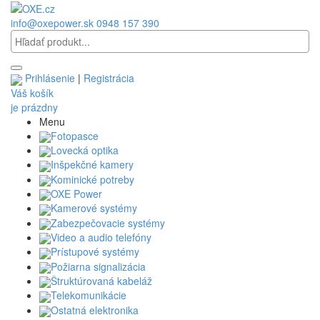
info@oxepower.sk
0948 157 390
Prihlásenie
|
Registrácia
Váš košík
je prázdny
Menu
Fotopasce
Lovecká optika
Inšpekčné kamery
Kominické potreby
OXE Power
Kamerové systémy
Zabezpečovacie systémy
Video a audio telefóny
Prístupové systémy
Požiarna signalizácia
Štruktúrovaná kabeláž
Telekomunikácie
Ostatná elektronika