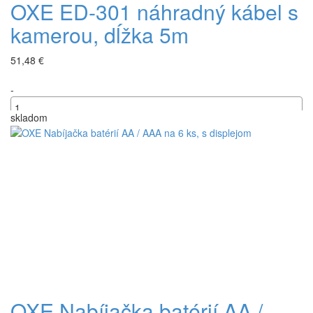
OXE ED-301 náhradný kábel s
kamerou, dĺžka 5m
51,48 €
-
skladom
+
OXE Nabíjačka batérií AA /