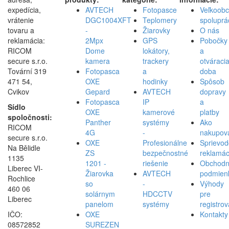
expedícia,
AVTECH
Fotopasce
Veľkoob
vrátenie
DGC1004XFT
Teplomery
spoluprá
tovaru a
-
Žiarovky
O nás
reklamácia:
2Mpx
GPS
Pobočky
RICOM
Dome
lokátory,
a
secure s.r.o.
kamera
trackery
otváraci
Tovární 319
Fotopasca
a
doba
471 54,
OXE
hodinky
Spôsob
Cvikov
Gepard
AVTECH
dopravy
Fotopasca
IP
a
Sídlo
OXE
kamerové
platby
spoločnosti:
Panther
systémy
Ako
RICOM
4G
-
nakupov
secure s.r.o.
OXE
Profesionálne
Sprievod
Na Bělidle
ZS
bezpečnostné
reklamác
1135
1201 -
riešenie
Obchod
Liberec VI-
Žiarovka
AVTECH
podmien
Rochlice
so
-
Výhody
460 06
solárnym
HDCCTV
pre
Liberec
panelom
systémy
registro
IČO:
OXE
Kontakty
08572852
SUREZEN