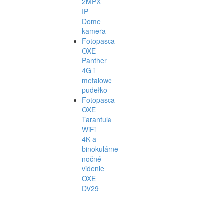
2MPX
IP
Dome
kamera
Fotopasca
OXE
Panther
4G i
metalowe
pudełko
Fotopasca
OXE
Tarantula
WiFi
4K a
binokulárne
nočné
videnie
OXE
DV29