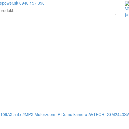
epower.sk
0948 157 390
Vá
je
109AX a 4x 2MPX Motorzoom IP Dome kamera AVTECH DGM2443SVSE 