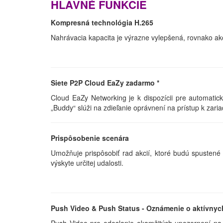
HLAVNÉ FUNKCIE
Kompresná technológia H.265
Nahrávacia kapacita je výrazne vylepšená, rovnako ak
Siete P2P Cloud EaZy zadarmo *
Cloud EaZy Networking je k dispozícii pre automatick
„Buddy“ slúži na zdieľanie oprávnení na prístup k zar
Prispôsobenie scenára
Umožňuje prispôsobiť rad akcií, ktoré budú spustené 
výskyte určitej udalosti.
Push Video & Push Status - Oznámenie o aktívnyc
Push Video pre odoslanie okamžitých upozornení na 