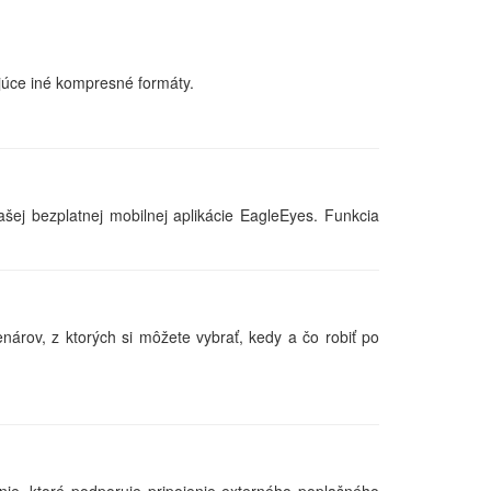
júce iné kompresné formáty.
ašej bezplatnej mobilnej aplikácie EagleEyes. Funkcia
nárov, z ktorých si môžete vybrať, kedy a čo robiť po
ie, ktoré podporuje pripojenie externého poplašného