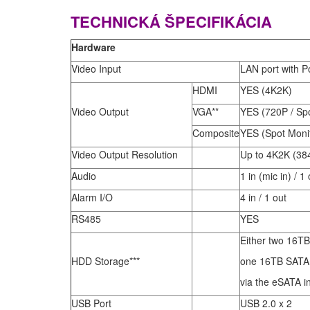
TECHNICKÁ ŠPECIFIKÁCIA
Hardware
Video Input
LAN port with P
HDMI
YES (4K2K)
Video Output
VGA**
YES (720P / Sp
Composite
YES (Spot Moni
Video Output Resolution
Up to 4K2K (38
Audio
1 in (mic in) / 1
Alarm I/O
4 in / 1 out
RS485
YES
Either two 16TB
HDD Storage***
one 16TB SATA H
via the eSATA i
USB Port
USB 2.0 x 2