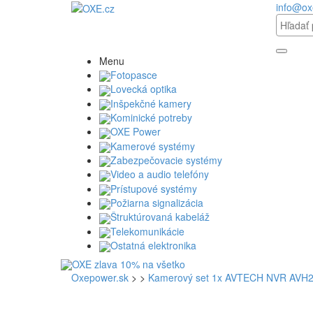
info@ox
Menu
Fotopasce
Lovecká optika
Inšpekčné kamery
Kominické potreby
OXE Power
Kamerové systémy
Zabezpečovacie systémy
Video a audio telefóny
Prístupové systémy
Požiarna signalizácia
Štruktúrovaná kabeláž
Telekomunikácie
Ostatná elektronika
Oxepower.sk
>
>
Kamerový set 1x AVTECH NVR AVH2