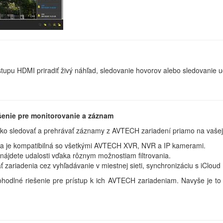
pu HDMI priradiť živý náhľad, sledovanie hovorov alebo sledovanie u
šenie pre monitorovanie a záznam
 ako sledovať a prehrávať záznamy z AVTECH zariadení priamo na vašej
ia je kompatibilná so všetkými AVTECH XVR, NVR a IP kamerami.
ájdete udalosti vďaka rôznym možnostiam filtrovania.
 zariadenia cez vyhľadávanie v miestnej sieti, synchronizáciu s iClou
odlné riešenie pre prístup k ich AVTECH zariadeniam. Navyše je to 