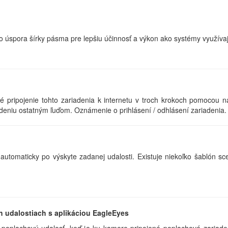
o úspora šírky pásma pre lepšiu účinnosť a výkon ako systémy využíva
é pripojenie tohto zariadenia k internetu v troch krokoch pomocou n
iadeniu ostatným ľuďom. Oznámenie o prihlásení / odhlásení zariadenia.
automaticky po výskyte zadanej udalosti. Existuje niekoľko šablón sce
h udalostiach s aplikáciou EagleEyes
poplachovú udalosť, keď je ku kamere pripojené poplachové zariaden