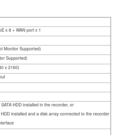
oE x 8 + WAN port x 1
ot Monitor Supported)
tor Supported)
40 x 2160)
 out
 SATA HDD installed in the recorder, or
DD installed and a disk array connected to the recorder
nterface