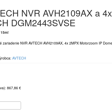
VTECH NVR AVH2109AX a 4x
CH DGM2443SVSE
 15m!
ové zariadenie NVR AVTECH AVH2109AX, 4x 2MPX Motorzoom IP Do
robca:
AVTECH
va): 867,86 €