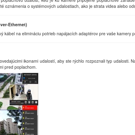
žité oznámenia o systémových udalostiach, ako je strata videa alebo o
ver-Ethernet)
vý kábel na elimináciu potrieb napájacích adaptérov pre vaše kamery
dajúcimi ikonami udalostí, aby ste rýchlo rozpoznali typ udalosti. Naj
ami pred poplachom.