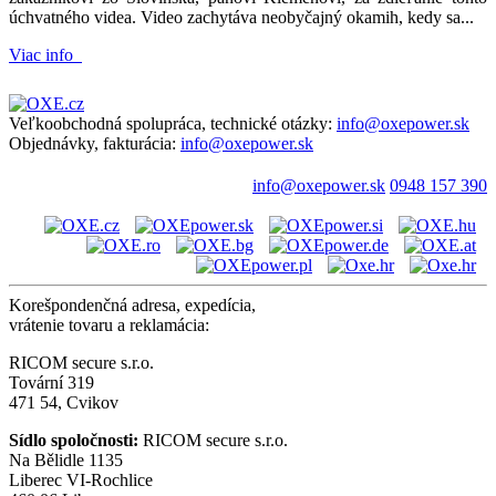
úchvatného videa. Video zachytáva neobyčajný okamih, kedy sa...
Viac info
Veľkoobchodná spolupráca, technické otázky:
info@oxepower.sk
Objednávky, fakturácia:
info@oxepower.sk
info@oxepower.sk
0948 157 390
Korešpondenčná adresa, expedícia,
vrátenie tovaru a reklamácia:
RICOM secure s.r.o.
Tovární 319
471 54, Cvikov
Sídlo spoločnosti:
RICOM secure s.r.o.
Na Bělidle 1135
Liberec VI-Rochlice