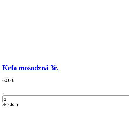
Kefa mosadzná 3ř.
6,60 €
-
skladom
+