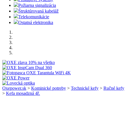
Požiarna signalizácia
Štruktúrovaná kabeláž
Telekomunikácie
Ostatná elektronika
Oxepower.sk
>
Kominické potreby
>
Technické kefy
>
Ručné kefy
>
Kefa mosadzná 4ř.