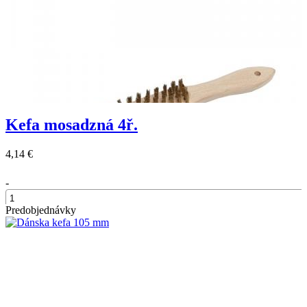
Kefa mosadzná 4ř.
4,14 €
-
Predobjednávky
+