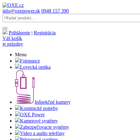
info@oxepower.sk
0948 157 390
Prihlásenie
|
Registrácia
Váš košík
je prázdny
Menu
Fotopasce
Lovecká optika
Inšpekčné kamery
Kominické potreby
OXE Power
Kamerové systémy
Zabezpečovacie systémy
Video a audio telefóny
Prístupové systémy