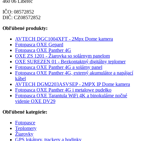
460 06 Liberec
IČO: 08572852
DIČ: CZ08572852
Obľúbené produkty:
AVTECH DGC1004XFT - 2Mpx Dome kamera
Fotopasca OXE Gepard
Fotopasca OXE Panther 4G
OXE ZS 1201 - Žiarovka so solárnym panelom
OXE SUREZEN 01 - Bezkontaktný digitálny teplomer
Fotopasca OXE Panther 4G a solárny panel
Fotopasca OXE Panther 4G, externý akumulátor a napájací
kábel
AVTECH DGM2203ASVSEP - 2MPX IP Dome kamera
Fotopasca OXE Panther 4G i metalowe pudełko
Fotopasca OXE Tarantula WiFi 4K a binokulárne nočné
videnie OXE DV29
Obľúbené kategórie:
Fotopasce
Teplomery
Žiarovky
GPS lokátory, trackery a hodinky