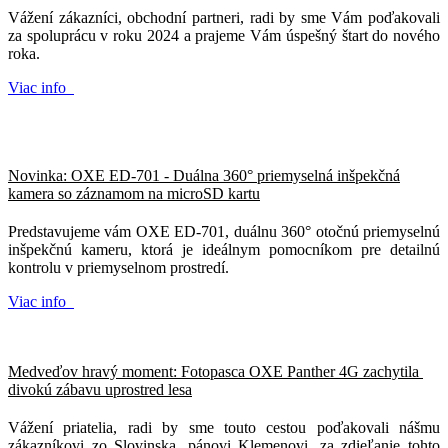
Vážení zákazníci, obchodní partneri, radi by sme Vám poďakovali
za spoluprácu v roku 2024 a prajeme Vám úspešný štart do nového
roka.
Viac info
Novinka: OXE ED-701 - Duálna 360° priemyselná inšpekčná
kamera so záznamom na microSD kartu
Predstavujeme vám OXE ED-701, duálnu 360° otočnú priemyselnú
inšpekčnú kameru, ktorá je ideálnym pomocníkom pre detailnú
kontrolu v priemyselnom prostredí.
Viac info
Medveďov hravý moment: Fotopasca OXE Panther 4G zachytila ​​
divokú zábavu uprostred lesa
Vážení priatelia, radi by sme touto cestou poďakovali nášmu
zákazníkovi zo Slovinska, pánovi Klemenovi, za zdieľanie tohto