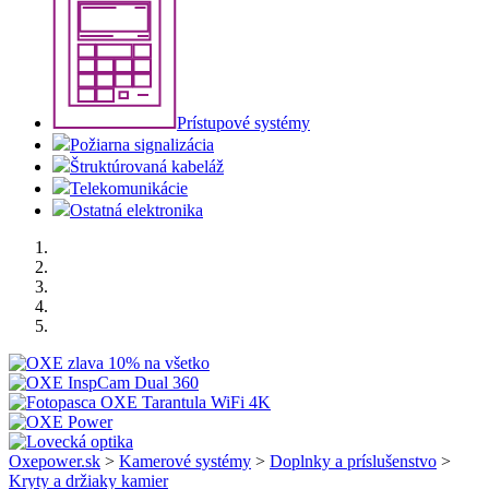
Prístupové systémy
Požiarna signalizácia
Štruktúrovaná kabeláž
Telekomunikácie
Ostatná elektronika
Oxepower.sk
>
Kamerové systémy
>
Doplnky a príslušenstvo
>
Kryty a držiaky kamier