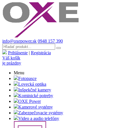
info@oxepower.sk
0948 157 390
Prihlásenie
|
Registrácia
Váš košík
je prázdny
Menu
Fotopasce
Lovecká optika
Inšpekčné kamery
Kominické potreby
OXE Power
Kamerové systémy
Zabezpečovacie systémy
Video a audio telefóny