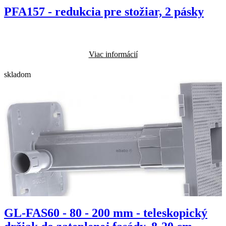
PFA157 - redukcia pre stožiar, 2 pásky
Viac informácií
skladom
GL-FAS60 - 80 - 200 mm - teleskopický