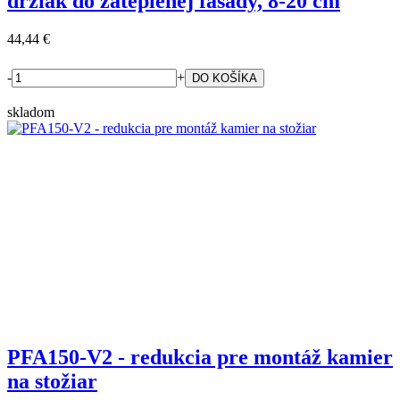
držiak do zateplenej fasády, 8-20 cm
44,44 €
-
+
skladom
PFA150-V2 - redukcia pre montáž kamier
na stožiar