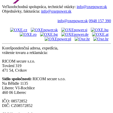
Veľkoobchodná spolupráca, technické otázky:
info@oxepower.sk
Objednávky, fakturácia:
info@oxepower.sk
info@oxepower.sk
0948 157 390
Korešpondenčná adresa, expedícia,
vrátenie tovaru a reklamácia:
RICOM secure s.r.o.
Tovární 319
471 54, Cvikov
Sídlo spoločnosti:
RICOM secure s.r.o.
Na Bělidle 1135
Liberec VI-Rochlice
460 06 Liberec
IČO: 08572852
DIČ: CZ08572852