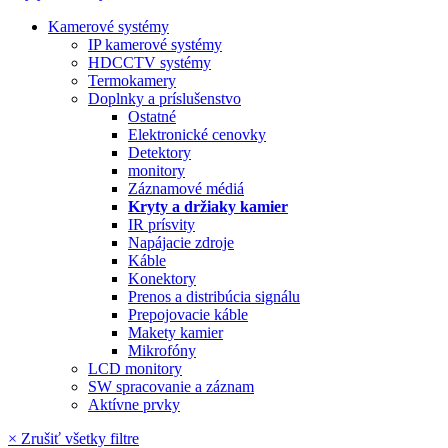
Kamerové systémy
IP kamerové systémy
HDCCTV systémy
Termokamery
Doplnky a príslušenstvo
Ostatné
Elektronické cenovky
Detektory
monitory
Záznamové médiá
Kryty a držiaky kamier
IR prísvity
Napájacie zdroje
Káble
Konektory
Prenos a distribúcia signálu
Prepojovacie káble
Makety kamier
Mikrofóny
LCD monitory
SW spracovanie a záznam
Aktívne prvky
× Zrušiť všetky filtre