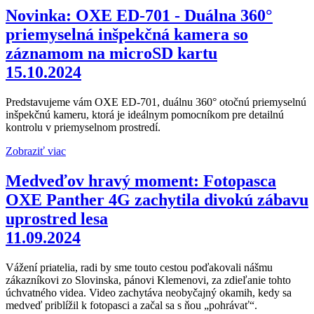
Novinka: OXE ED-701 - Duálna 360°
priemyselná inšpekčná kamera so
záznamom na microSD kartu
15.10.2024
Predstavujeme vám OXE ED-701, duálnu 360° otočnú priemyselnú
inšpekčnú kameru, ktorá je ideálnym pomocníkom pre detailnú
kontrolu v priemyselnom prostredí.
Zobraziť viac
Medveďov hravý moment: Fotopasca
OXE Panther 4G zachytila ​​divokú zábavu
uprostred lesa
11.09.2024
Vážení priatelia, radi by sme touto cestou poďakovali nášmu
zákazníkovi zo Slovinska, pánovi Klemenovi, za zdieľanie tohto
úchvatného videa. Video zachytáva neobyčajný okamih, kedy sa
medveď priblížil k fotopasci a začal sa s ňou „pohrávať“.