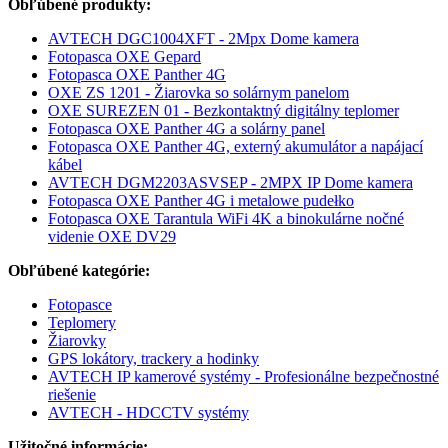
Obľúbené produkty:
AVTECH DGC1004XFT - 2Mpx Dome kamera
Fotopasca OXE Gepard
Fotopasca OXE Panther 4G
OXE ZS 1201 - Žiarovka so solárnym panelom
OXE SUREZEN 01 - Bezkontaktný digitálny teplomer
Fotopasca OXE Panther 4G a solárny panel
Fotopasca OXE Panther 4G, externý akumulátor a napájací
kábel
AVTECH DGM2203ASVSEP - 2MPX IP Dome kamera
Fotopasca OXE Panther 4G i metalowe pudełko
Fotopasca OXE Tarantula WiFi 4K a binokulárne nočné
videnie OXE DV29
Obľúbené kategórie:
Fotopasce
Teplomery
Žiarovky
GPS lokátory, trackery a hodinky
AVTECH IP kamerové systémy - Profesionálne bezpečnostné
riešenie
AVTECH - HDCCTV systémy
Užitočné informácie: