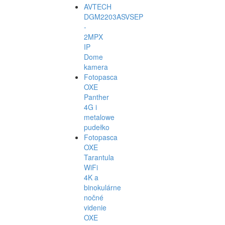
AVTECH
DGM2203ASVSEP
-
2MPX
IP
Dome
kamera
Fotopasca
OXE
Panther
4G i
metalowe
pudełko
Fotopasca
OXE
Tarantula
WiFi
4K a
binokulárne
nočné
videnie
OXE