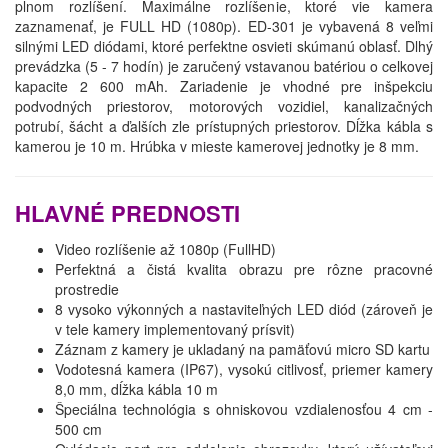
plnom rozlíšení. Maximálne rozlíšenie, ktoré vie kamera
zaznamenať, je FULL HD (1080p). ED-301 je vybavená 8 veľmi
silnými LED diódami, ktoré perfektne osvieti skúmanú oblasť. Dlhý
prevádzka (5 - 7 hodín) je zaručený vstavanou batériou o celkovej
kapacite 2 600 mAh. Zariadenie je vhodné pre inšpekciu
podvodných priestorov, motorových vozidiel, kanalizačných
potrubí, šácht a ďalších zle prístupných priestorov. Dĺžka kábla s
kamerou je 10 m. Hrúbka v mieste kamerovej jednotky je 8 mm.
HLAVNÉ PREDNOSTI
Video rozlíšenie až 1080p (FullHD)
Perfektná a čistá kvalita obrazu pre rôzne pracovné
prostredie
8 vysoko výkonných a nastaviteľných LED diód (zároveň je
v tele kamery implementovaný prísvit)
Záznam z kamery je ukladaný na pamäťovú micro SD kartu
Vodotesná kamera (IP67), vysokú citlivosť, priemer kamery
8,0 mm, dĺžka kábla 10 m
Špeciálna technológia s ohniskovou vzdialenosťou 4 cm -
500 cm