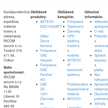
Korešpondenčná
Obľúbené
Obľúbené
Užitočné
adresa,
produkty:
kategórie:
informácie:
expedícia,
AVTECH
Fotopasce
Veľkoob
vrátenie
DGC1004XFT
Teplomery
spoluprá
tovaru a
-
Žiarovky
O nás
reklamácia:
2Mpx
GPS
Pobočky
RICOM
Dome
lokátory,
a
secure s.r.o.
kamera
trackery
otváraci
Tovární 319
Fotopasca
a
doba
471 54,
OXE
hodinky
Spôsob
Cvikov
Gepard
AVTECH
dopravy
Fotopasca
IP
a
Sídlo
OXE
kamerové
platby
spoločnosti:
Panther
systémy
Ako
RICOM
4G
-
nakupov
secure s.r.o.
OXE
Profesionálne
Sprievod
Na Bělidle
ZS
bezpečnostné
reklamác
1135
1201 -
riešenie
Obchod
Liberec VI-
Žiarovka
AVTECH
podmien
Rochlice
so
-
Výhody
460 06