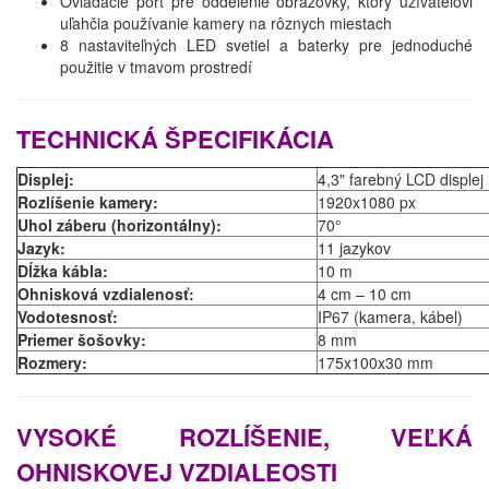
Ovládacie port pre oddelenie obrazovky, ktorý užívateľovi
uľahčia používanie kamery na rôznych miestach
8 nastaviteľných LED svetiel a baterky pre jednoduché
použitie v tmavom prostredí
TECHNICKÁ ŠPECIFIKÁCIA
Displej:
4,3" farebný LCD displej
Rozlíšenie kamery:
1920x1080 px
Uhol záberu (horizontálny):
70°
Jazyk:
11 jazykov
Dĺžka kábla:
10 m
Ohnisková vzdialenosť:
4 cm – 10 cm
Vodotesnosť:
IP67 (kamera, kábel)
Priemer šošovky:
8 mm
Rozmery:
175x100x30 mm
VYSOKÉ ROZLÍŠENIE, VEĽKÁ
OHNISKOVEJ VZDIALEOSTI