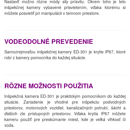
Nastaviť možno rôzne módy sily prísvitu. Okrem toho je telo
inšpekčnej kamery vybavené prisvietením, vďaka ktorému si
môžete posvietiť pri manipulácii v temnom priestore.
VODEODOLNÉ PREVEDENIE
Samozrejmosťou inšpekčnej kamery ED-301 je krytie IP67, ktoré
robí z kamery pomocníka do každej situácie.
RÔZNE MOŽNOSTI POUŽITIA
Inšpekčná kamera ED-301 je praktickým pomocníkom do každej
situácie. Zariadenie je vhodné pre inšpekciu podvodných
priestorov, motorových vozidiel, kanalizačných potrubí, šácht a
ďalších zle prístupných priestorov. Vďaka krytia IP67 môžete
kameru použiť pre preskúmanie miest, kde je veľká vlhkosť či
voda.