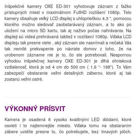
Inšpekčné kamery OXE ED-301 vyhotovuje záznam z ťažko
prístupných miest v maximálnom FullHD rozlíšení 1080p. Telo
kamery obsahuje veľký LCD displej s uhlopriečkou 4.3 ", pomocou
ktorého možno sledovať zaobstarávaný záznam, a to ako po
uložení na micro SD kartu, tak aj naživo počas nahrávania. Na
displeji sú videá prehrávaná taktiež v rozlíšení 1080p. Vďaka LCD
displeju tak presne viete , aký záznam ste nasnímali a nečaká Vás
tak nemilé prekvapenie po návrate domov z toho, že na
urobenom zázname nie je to, čo ste potrebovali. Nespornou
výhodou inšpekčnej kamery OXE ED-301 je dlhá ohnisková
vzdialenosť, ktorá je od 4 cm do 500 cm ( 1.6 "- 198"). To Vám
zabezpečí obstaranie veľmi detailných záberov, ktoré aj tak
zostanú veľmi ostré.
VÝKONNÝ PRÍSVIT
Kamera je osadená 8 vysoko kvalitnými LED diódami, ktoré
osvieti i to najtemnejšie miesto. Vďaka tomu na obstaraním
zábere uvidíte presne to, čo potrebujete, bez tmavých plôch.