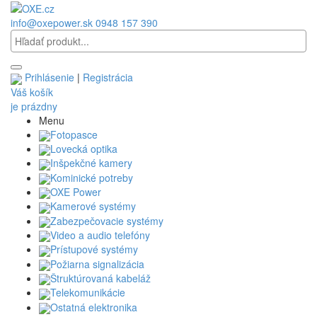
info@oxepower.sk
0948 157 390
Prihlásenie
|
Registrácia
Váš košík
je prázdny
Menu
Fotopasce
Lovecká optika
Inšpekčné kamery
Kominické potreby
OXE Power
Kamerové systémy
Zabezpečovacie systémy
Video a audio telefóny
Prístupové systémy
Požiarna signalizácia
Štruktúrovaná kabeláž
Telekomunikácie
Ostatná elektronika