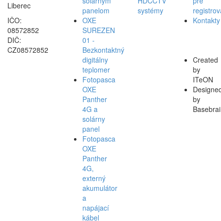
solárnym
HDCCTV
pre
Liberec
panelom
systémy
registro
IČO:
OXE
Kontakty
08572852
SUREZEN
DIČ:
01 -
CZ08572852
Bezkontaktný
digitálny
Created
teplomer
by
Fotopasca
ITeON
OXE
Designe
Panther
by
4G a
Basebrai
solárny
panel
Fotopasca
OXE
Panther
4G,
externý
akumulátor
a
napájací
kábel