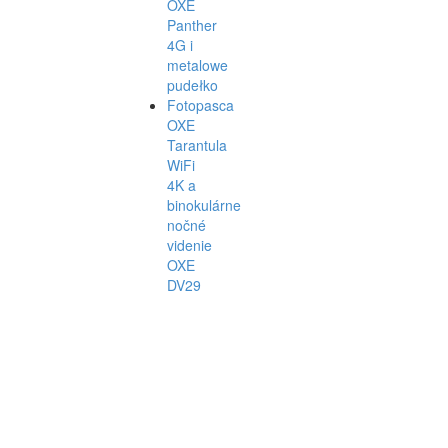
OXE
Panther
4G i
metalowe
pudełko
Fotopasca
OXE
Tarantula
WiFi
4K a
binokulárne
nočné
videnie
OXE
DV29