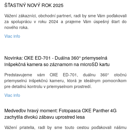
ŠŤASTNÝ NOVÝ ROK 2025
Vážení zákazníci, obchodní partneri, radi by sme Vám poďakovali
za spoluprácu v roku 2024 a prajeme Vám úspešný štart do
nového roka.
Viac info
Novinka: OXE ED-701 - Duálna 360° priemyselná
inšpekčná kamera so záznamom na microSD kartu
Predstavujeme vám OXE ED-701, duálnu 360° otočnú
priemyselnú inšpekčnú kameru, ktorá je ideálnym pomocníkom
pre detailnú kontrolu v priemyselnom prostredí.
Viac info
Medveďov hravý moment: Fotopasca OXE Panther 4G
zachytila ​​divokú zábavu uprostred lesa
Vážení priatelia, radi by sme touto cestou poďakovali nášmu