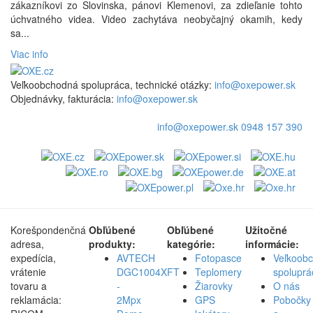
zákazníkovi zo Slovinska, pánovi Klemenovi, za zdieľanie tohto
úchvatného videa. Video zachytáva neobyčajný okamih, kedy
sa...
Viac info
Veľkoobchodná spolupráca, technické otázky:
info@oxepower.sk
Objednávky, fakturácia:
info@oxepower.sk
info@oxepower.sk
0948 157 390
Korešpondenčná
Obľúbené
Obľúbené
Užitočné
adresa,
produkty:
kategórie:
informácie:
expedícia,
AVTECH
Fotopasce
Veľkoob
vrátenie
DGC1004XFT
Teplomery
spoluprá
tovaru a
-
Žiarovky
O nás
reklamácia:
2Mpx
GPS
Pobočky