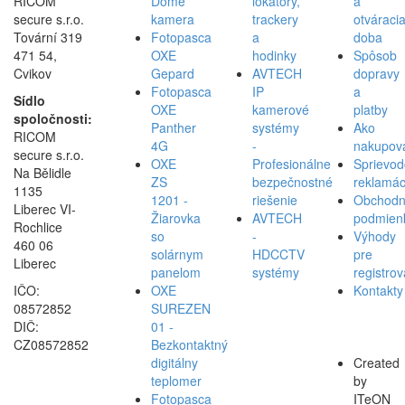
RICOM
Dome
lokátory,
a
secure s.r.o.
kamera
trackery
otváraci
Tovární 319
Fotopasca
a
doba
471 54,
OXE
hodinky
Spôsob
Cvikov
Gepard
AVTECH
dopravy
Fotopasca
IP
a
Sídlo
OXE
kamerové
platby
spoločnosti:
Panther
systémy
Ako
RICOM
4G
-
nakupov
secure s.r.o.
OXE
Profesionálne
Sprievod
Na Bělidle
ZS
bezpečnostné
reklamác
1135
1201 -
riešenie
Obchod
Liberec VI-
Žiarovka
AVTECH
podmien
Rochlice
so
-
Výhody
460 06
solárnym
HDCCTV
pre
Liberec
panelom
systémy
registro
IČO:
OXE
Kontakty
08572852
SUREZEN
DIČ:
01 -
CZ08572852
Bezkontaktný
digitálny
Created
teplomer
by
Fotopasca
ITeON