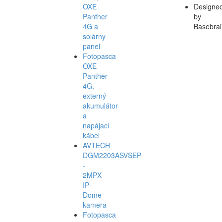
OXE
Designe
Panther
by
4G a
Basebrai
solárny
panel
Fotopasca
OXE
Panther
4G,
externý
akumulátor
a
napájací
kábel
AVTECH
DGM2203ASVSEP
-
2MPX
IP
Dome
kamera
Fotopasca