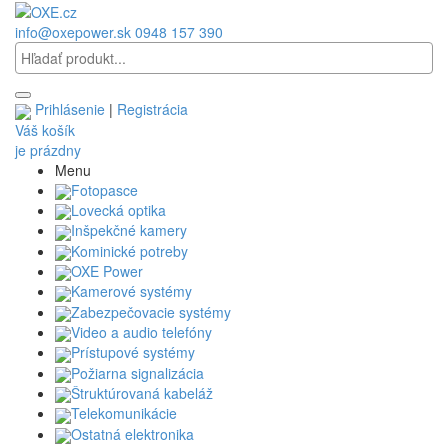
info@oxepower.sk
0948 157 390
Prihlásenie
|
Registrácia
Váš košík
je prázdny
Menu
Fotopasce
Lovecká optika
Inšpekčné kamery
Kominické potreby
OXE Power
Kamerové systémy
Zabezpečovacie systémy
Video a audio telefóny
Prístupové systémy
Požiarna signalizácia
Štruktúrovaná kabeláž
Telekomunikácie
Ostatná elektronika