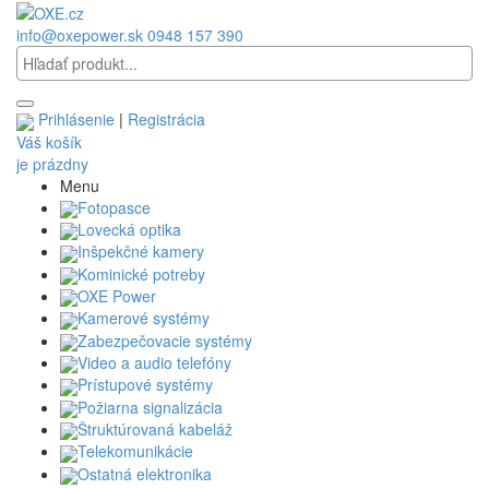
info@oxepower.sk
0948 157 390
Prihlásenie
|
Registrácia
Váš košík
je prázdny
Menu
Fotopasce
Lovecká optika
Inšpekčné kamery
Kominické potreby
OXE Power
Kamerové systémy
Zabezpečovacie systémy
Video a audio telefóny
Prístupové systémy
Požiarna signalizácia
Štruktúrovaná kabeláž
Telekomunikácie
Ostatná elektronika