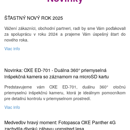
ŠŤASTNÝ NOVÝ ROK 2025
Vážení zákazníci, obchodní partneri, radi by sme Vám poďakovali
za spoluprácu v roku 2024 a prajeme Vám úspešný štart do
nového roka.
Viac info
Novinka: OXE ED-701 - Duálna 360° priemyselná
inšpekčná kamera so záznamom na microSD kartu
Predstavujeme vám OXE ED-701, duálnu 360° otočnú
priemyselnú inšpekčnú kameru, ktorá je ideálnym pomocníkom
pre detailnú kontrolu v priemyselnom prostredí.
Viac info
Medveďov hravý moment: Fotopasca OXE Panther 4G
zachytila ​​divokú zábavu uprostred lesa