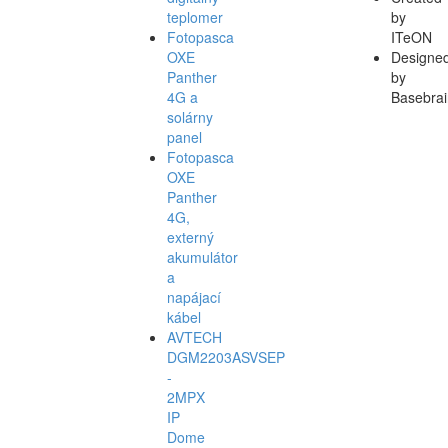
teplomer
by
Fotopasca
ITeON
OXE
Designe
Panther
by
4G a
Basebrai
solárny
panel
Fotopasca
OXE
Panther
4G,
externý
akumulátor
a
napájací
kábel
AVTECH
DGM2203ASVSEP
-
2MPX
IP
Dome