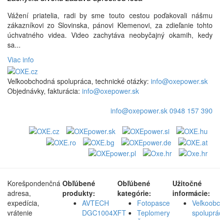
Vážení priatelia, radi by sme touto cestou poďakovali nášmu
zákazníkovi zo Slovinska, pánovi Klemenovi, za zdieľanie tohto
úchvatného videa. Video zachytáva neobyčajný okamih, kedy
sa...
Viac info
Veľkoobchodná spolupráca, technické otázky:
info@oxepower.sk
Objednávky, fakturácia:
info@oxepower.sk
info@oxepower.sk
0948 157 390
Korešpondenčná
Obľúbené
Obľúbené
Užitočné
adresa,
produkty:
kategórie:
informácie:
expedícia,
AVTECH
Fotopasce
Veľkoob
vrátenie
DGC1004XFT
Teplomery
spoluprá