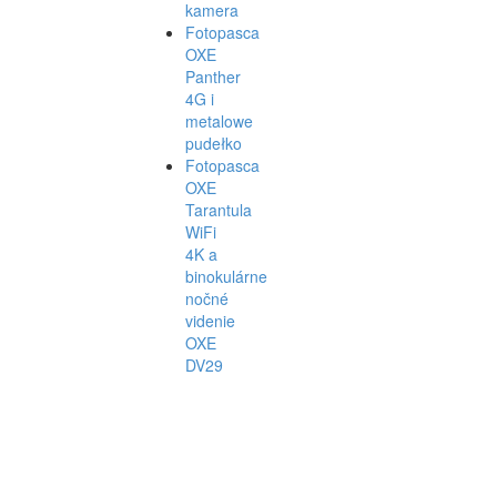
kamera
Fotopasca
OXE
Panther
4G i
metalowe
pudełko
Fotopasca
OXE
Tarantula
WiFi
4K a
binokulárne
nočné
videnie
OXE
DV29