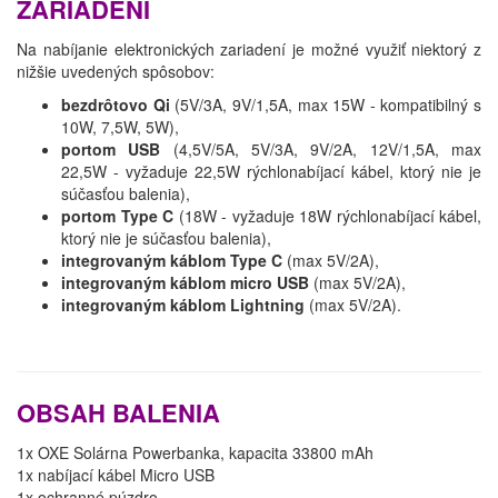
ZARIADENÍ
Na nabíjanie elektronických zariadení je možné využiť niektorý z
nižšie uvedených spôsobov:
bezdrôtovo Qi
(5V/3A, 9V/1,5A, max 15W - kompatibilný s
10W, 7,5W, 5W),
portom USB
(4,5V/5A, 5V/3A, 9V/2A, 12V/1,5A, max
22,5W - vyžaduje 22,5W rýchlonabíjací kábel, ktorý nie je
súčasťou balenia),
portom Type C
(18W - vyžaduje 18W rýchlonabíjací kábel,
ktorý nie je súčasťou balenia),
integrovaným káblom Type C
(max 5V/2A),
integrovaným káblom micro USB
(max 5V/2A),
integrovaným káblom Lightning
(max 5V/2A).
OBSAH BALENIA
1x OXE Solárna Powerbanka, kapacita 33800 mAh
1x nabíjací kábel Micro USB
1x ochranné púzdro