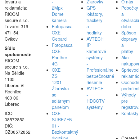
tovaru a
-
Žiarovky
O nás
reklamácia:
2Mpx
GPS
Pobočky
RICOM
Dome
lokátory,
a
secure s.r.o.
kamera
trackery
otváraci
Tovární 319
Fotopasca
a
doba
471 54,
OXE
hodinky
Spôsob
Cvikov
Gepard
AVTECH
dopravy
Fotopasca
IP
a
Sídlo
OXE
kamerové
platby
spoločnosti:
Panther
systémy
Ako
RICOM
4G
-
nakupov
secure s.r.o.
OXE
Profesionálne
Sprievod
Na Bělidle
ZS
bezpečnostné
reklamác
1135
1201 -
riešenie
Obchod
Liberec VI-
Žiarovka
AVTECH
podmien
Rochlice
so
-
Výhody
460 06
solárnym
HDCCTV
pre
Liberec
panelom
systémy
registro
IČO:
OXE
Kontakty
08572852
SUREZEN
DIČ:
01 -
CZ08572852
Bezkontaktný
digitálny
Created