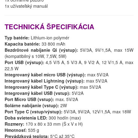
1x užívateľský manuál
TECHNICKÁ ŠPECIFIKÁCIA
Typ batérie:
Lithium-ion polymér
Kapacita batérie:
33 800 mAh
Bezdrôtové nabíjanie Qi (výstup):
5V/3A, 9V/1,5A, max 15W
(kompatibilný s 10W, 7,5W, 5W)
Port USB (výstup):
4,5 V/5 A, 5 V/3 A, 9 V/2 A, 12 V/1,5 A, max
22,5 W
Integrovaný kábel micro USB (výstup):
max 5V/2A
Integrovaný kábel Lightning (výstup):
max 5V/2A
Integrovaný kábel Type C (výstup):
max 5V/2A
Integrovaný kábel USB (vstup):
5V/2A
Port Micro USB (vstup):
max. 5V/2A
Solárne nabíjanie (vstup):
2W
Port Type C (vstup/výstup):
5V/3A, 9V/2A, 12V/1,5A, max 18W
Doba svietenia LED:
300 hodín (max)
Rozmery:
170 x 80 x 33 mm (Š x V x H)
Hmotnosť:
535 g
Prevádzková teplota:
5°C až 35°C