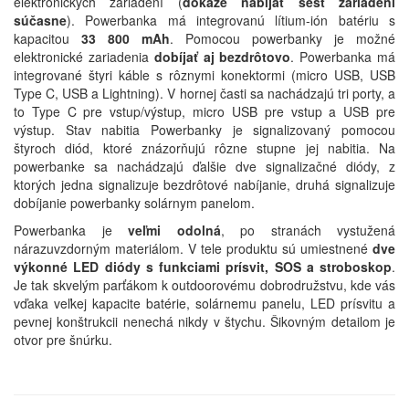
elektronických zariadení (
dokáže nabíjať šesť zariadení
súčasne
). Powerbanka má integrovanú lítium-ión batériu s
kapacitou
33 800 mAh
. Pomocou powerbanky je možné
elektronické zariadenia
dobíjať aj bezdrôtovo
. Powerbanka má
integrované štyri káble s rôznymi konektormi (micro USB, USB
Type C, USB a Lightning). V hornej časti sa nachádzajú tri porty, a
to Type C pre vstup/výstup, micro USB pre vstup a USB pre
výstup. Stav nabitia Powerbanky je signalizovaný pomocou
štyroch diód, ktoré znázorňujú rôzne stupne jej nabitia. Na
powerbanke sa nachádzajú ďalšie dve signalizačné diódy, z
ktorých jedna signalizuje bezdrôtové nabíjanie, druhá signalizuje
dobíjanie powerbanky solárnym panelom.
Powerbanka je
veľmi odolná
, po stranách vystužená
nárazuvzdorným materiálom. V tele produktu sú umiestnené
dve
výkonné LED diódy s funkciami prísvit, SOS a stroboskop
.
Je tak skvelým parťákom k outdoorovému dobrodružstvu, kde vás
vďaka veľkej kapacite batérie, solárnemu panelu, LED prísvitu a
pevnej konštrukcii nenechá nikdy v štychu. Šikovným detailom je
otvor pre šnúrku.