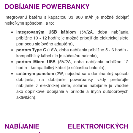
DOBÍJANIE POWERBANKY
Integrovanú batériu s kapacitou 33 800 mAh je možné dobíjať
niekoľkými spôsobmi, a to:
integrovaným USB káblom
(5V/2A, doba nabíjania
približne 10 - 12 hodín; je možné pripojiť do elektrickej siete
pomocou sieťového adaptéra),
portom Type C
(18W, doba nabíjania približne 5 - 6 hodín -
kompatibilný kábel nie je súčasťou balenia),
portom Micro USB
(5V/2A, doba nabíjania približne 12
hodín - kompatibilný kábel je súčasťou balenia),
solárnym panelom
(2W, nejedná sa o dominantný spôsob
dobíjania, na dobíjanie powerbanky vždy preferujte
nabíjanie z elektrickej siete, solárne nabíjanie je vhodné
ako doplnkové dobíjanie v prírode a iných outdoorových
aktivitách).
NABÍJANIE ELEKTRONICKÝCH