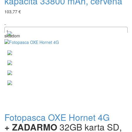
kapacita 33800 mAh, červená
103,77 €
-
skladom
+
Fotopasca OXE Hornet 4G
+ ZADARMO
32GB karta SD,