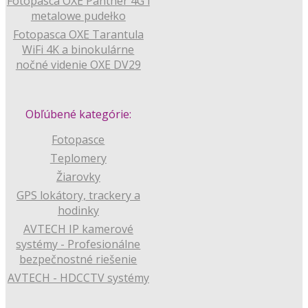
Fotopasca OXE Panther 4G i
metalowe pudełko
Fotopasca OXE Tarantula
WiFi 4K a binokulárne
nočné videnie OXE DV29
Obľúbené kategórie:
Fotopasce
Teplomery
Žiarovky
GPS lokátory, trackery a
hodinky
AVTECH IP kamerové
systémy - Profesionálne
bezpečnostné riešenie
AVTECH - HDCCTV systémy