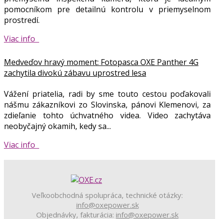
pomocníkom pre detailnú kontrolu v priemyselnom
prostredí.
Viac info
Medveďov hravý moment: Fotopasca OXE Panther 4G
zachytila ​​divokú zábavu uprostred lesa
Vážení priatelia, radi by sme touto cestou poďakovali
nášmu zákazníkovi zo Slovinska, pánovi Klemenovi, za
zdieľanie tohto úchvatného videa. Video zachytáva
neobyčajný okamih, kedy sa...
Viac info
Veľkoobchodná spolupráca, technické otázky:
info@oxepower.sk
Objednávky, fakturácia:
info@oxepower.sk