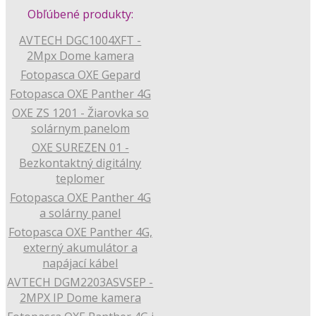
Obľúbené produkty:
AVTECH DGC1004XFT -
2Mpx Dome kamera
Fotopasca OXE Gepard
Fotopasca OXE Panther 4G
OXE ZS 1201 - Žiarovka so
solárnym panelom
OXE SUREZEN 01 -
Bezkontaktný digitálny
teplomer
Fotopasca OXE Panther 4G
a solárny panel
Fotopasca OXE Panther 4G,
externý akumulátor a
napájací kábel
AVTECH DGM2203ASVSEP -
2MPX IP Dome kamera