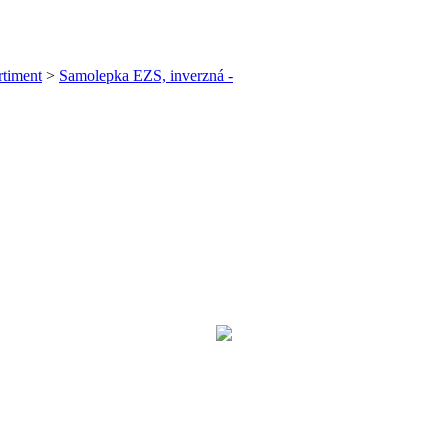
timent
>
Samolepka EZS, inverzná -