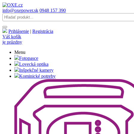
info@oxepower.sk
0948 157 390
Prihlásenie
|
Registrácia
Váš košík
je prázdny
Menu
Fotopasce
Lovecká optika
Inšpekčné kamery
Kominické potreby