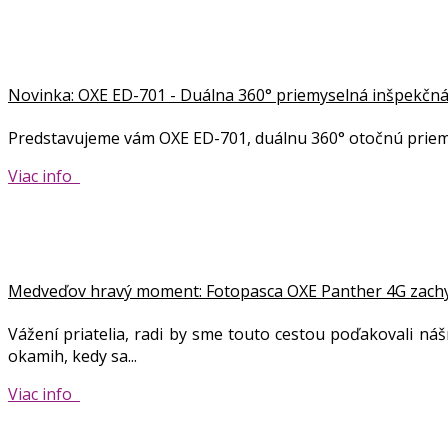
Novinka: OXE ED-701 - Duálna 360° priemyselná inšpekč
Predstavujeme vám OXE ED-701, duálnu 360° otočnú priemy
Viac info
Medveďov hravý moment: Fotopasca OXE Panther 4G zachyti
Vážení priatelia, radi by sme touto cestou poďakovali ná
okamih, kedy sa...
Viac info