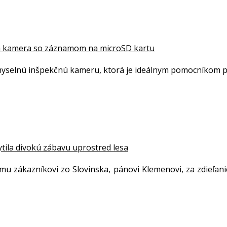
ná kamera so záznamom na microSD kartu
selnú inšpekčnú kameru, ktorá je ideálnym pomocníkom pre
la ​​divokú zábavu uprostred lesa
šmu zákazníkovi zo Slovinska, pánovi Klemenovi, za zdieľa