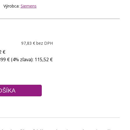
 Výrobca:
Siemens
97,83 € bez DPH
2 €
9 € (4% zľava): 115,52 €