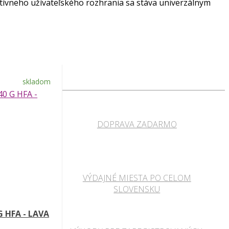
tívneho užívateľského rozhrania sa stáva univerzálnym
skladom
DOPRAVA ZADARMO
VÝDAJNÉ MIESTA PO CELOM
SLOVENSKU
 HFA - LAVA