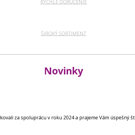
RÝCHLE DORUČENIE
ŠIROKÝ SORTIMENT
Novinky
akovali za spoluprácu v roku 2024 a prajeme Vám úspešný št