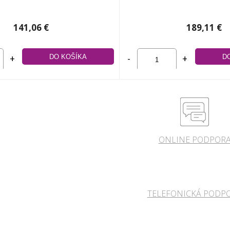
141,06 €
189,11 €
+
-
+
ONLINE PODPOR
TELEFONICKÁ PODP