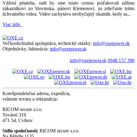
Vážení priatelia, radi by sme touto cestou poďakovali nášmu
zákazníkovi zo Slovinska, pánovi Klemenovi, za zdieľanie tohto
úchvatného videa. Video zachytáva neobyčajný okamih, kedy sa...
Viac info
Veľkoobchodná spolupráca, technické otázky:
info@oxepower.sk
Objednávky, fakturácia:
info@oxepower.sk
info@oxepower.sk
0948 157 390
Korešpondenčná adresa, expedícia,
vrátenie tovaru a reklamácia:
RICOM secure s.r.o.
Tovární 319
471 54, Cvikov
Sídlo spoločnosti:
RICOM secure s.r.o.
Na Bělidle 1135