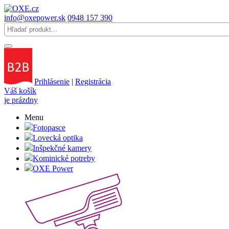
info@oxepower.sk
0948 157 390
Prihlásenie
|
Registrácia
Váš košík
je prázdny
Menu
Fotopasce
Lovecká optika
Inšpekčné kamery
Kominické potreby
OXE Power