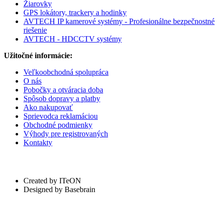
Žiarovky
GPS lokátory, trackery a hodinky
AVTECH IP kamerové systémy - Profesionálne bezpečnostné
riešenie
AVTECH - HDCCTV systémy
Užitočné informácie:
Veľkoobchodná spolupráca
O nás
Pobočky a otváracia doba
Spôsob dopravy a platby
Ako nakupovať
Sprievodca reklamáciou
Obchodné podmienky
Výhody pre registrovaných
Kontakty
Created by ITeON
Designed by Basebrain