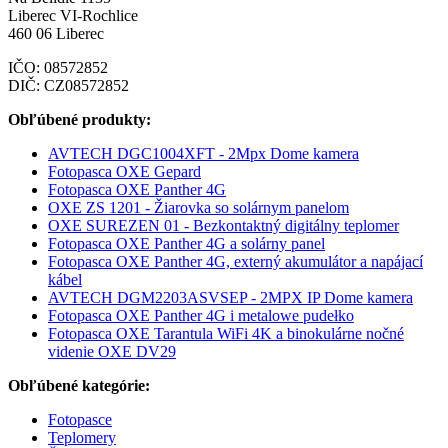
Liberec VI-Rochlice
460 06 Liberec
IČO: 08572852
DIČ: CZ08572852
Obľúbené produkty:
AVTECH DGC1004XFT - 2Mpx Dome kamera
Fotopasca OXE Gepard
Fotopasca OXE Panther 4G
OXE ZS 1201 - Žiarovka so solárnym panelom
OXE SUREZEN 01 - Bezkontaktný digitálny teplomer
Fotopasca OXE Panther 4G a solárny panel
Fotopasca OXE Panther 4G, externý akumulátor a napájací
kábel
AVTECH DGM2203ASVSEP - 2MPX IP Dome kamera
Fotopasca OXE Panther 4G i metalowe pudełko
Fotopasca OXE Tarantula WiFi 4K a binokulárne nočné
videnie OXE DV29
Obľúbené kategórie:
Fotopasce
Teplomery