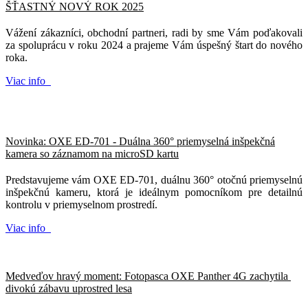
ŠŤASTNÝ NOVÝ ROK 2025
Vážení zákazníci, obchodní partneri, radi by sme Vám poďakovali
za spoluprácu v roku 2024 a prajeme Vám úspešný štart do nového
roka.
Viac info
Novinka: OXE ED-701 - Duálna 360° priemyselná inšpekčná
kamera so záznamom na microSD kartu
Predstavujeme vám OXE ED-701, duálnu 360° otočnú priemyselnú
inšpekčnú kameru, ktorá je ideálnym pomocníkom pre detailnú
kontrolu v priemyselnom prostredí.
Viac info
Medveďov hravý moment: Fotopasca OXE Panther 4G zachytila ​​
divokú zábavu uprostred lesa