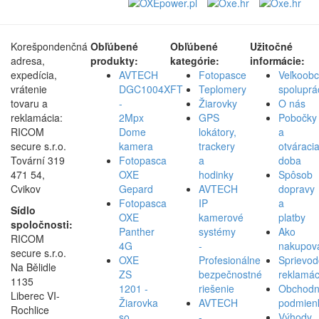
Korešpondenčná
Obľúbené
Obľúbené
Užitočné
adresa,
produkty:
kategórie:
informácie:
expedícia,
AVTECH
Fotopasce
Veľkoob
vrátenie
DGC1004XFT
Teplomery
spoluprá
tovaru a
-
Žiarovky
O nás
reklamácia:
2Mpx
GPS
Pobočky
RICOM
Dome
lokátory,
a
secure s.r.o.
kamera
trackery
otváraci
Tovární 319
Fotopasca
a
doba
471 54,
OXE
hodinky
Spôsob
Cvikov
Gepard
AVTECH
dopravy
Fotopasca
IP
a
Sídlo
OXE
kamerové
platby
spoločnosti:
Panther
systémy
Ako
RICOM
4G
-
nakupov
secure s.r.o.
OXE
Profesionálne
Sprievod
Na Bělidle
ZS
bezpečnostné
reklamác
1135
1201 -
riešenie
Obchod
Liberec VI-
Žiarovka
AVTECH
podmien
Rochlice
so
-
Výhody