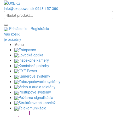
info@oxepower.sk
0948 157 390
Prihlásenie
|
Registrácia
Váš košík
je prázdny
Menu
Fotopasce
Lovecká optika
Inšpekčné kamery
Kominické potreby
OXE Power
Kamerové systémy
Zabezpečovacie systémy
Video a audio telefóny
Prístupové systémy
Požiarna signalizácia
Štruktúrovaná kabeláž
Telekomunikácie