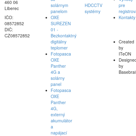
460 06
solárnym
HDCCTV
pre
Liberec
panelom
systémy
registro
IČO:
OXE
Kontakty
08572852
SUREZEN
DIČ:
01 -
CZ08572852
Bezkontaktný
digitálny
Created
teplomer
by
Fotopasca
ITeON
OXE
Designe
Panther
by
4G a
Basebrai
solárny
panel
Fotopasca
OXE
Panther
4G,
externý
akumulátor
a
napájací