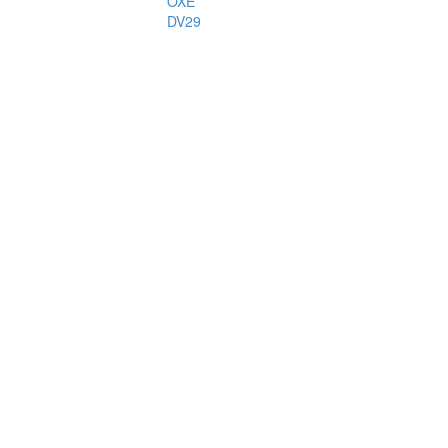
OXE
DV29