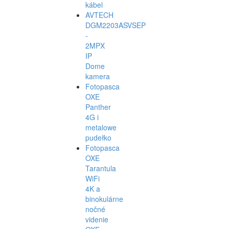
kábel
AVTECH
DGM2203ASVSEP
-
2MPX
IP
Dome
kamera
Fotopasca
OXE
Panther
4G i
metalowe
pudełko
Fotopasca
OXE
Tarantula
WiFi
4K a
binokulárne
nočné
videnie