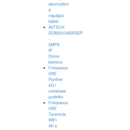
akumulátor
a
napájací
kábel
AVTECH
DGM2203ASVSEP
-
2MPX
IP
Dome
kamera
Fotopasca
OXE
Panther
4G i
metalowe
pudełko
Fotopasca
OXE
Tarantula
WiFi
4K a