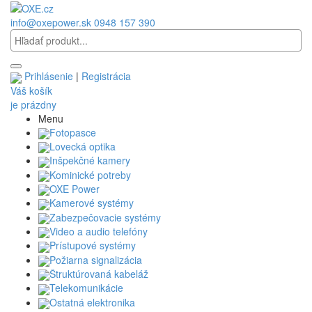
info@oxepower.sk
0948 157 390
Prihlásenie
|
Registrácia
Váš košík
je prázdny
Menu
Fotopasce
Lovecká optika
Inšpekčné kamery
Kominické potreby
OXE Power
Kamerové systémy
Zabezpečovacie systémy
Video a audio telefóny
Prístupové systémy
Požiarna signalizácia
Štruktúrovaná kabeláž
Telekomunikácie
Ostatná elektronika