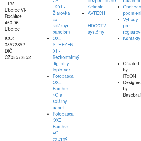
ZS
bezpečnostné
reklamác
1135
1201 -
riešenie
Obchod
Liberec VI-
Žiarovka
AVTECH
podmien
Rochlice
so
-
Výhody
460 06
solárnym
HDCCTV
pre
Liberec
panelom
systémy
registro
IČO:
OXE
Kontakty
08572852
SUREZEN
DIČ:
01 -
CZ08572852
Bezkontaktný
digitálny
Created
teplomer
by
Fotopasca
ITeON
OXE
Designe
Panther
by
4G a
Basebrai
solárny
panel
Fotopasca
OXE
Panther
4G,
externý