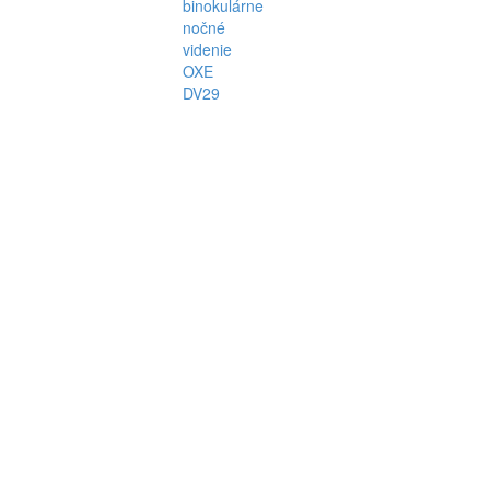
binokulárne
nočné
videnie
OXE
DV29