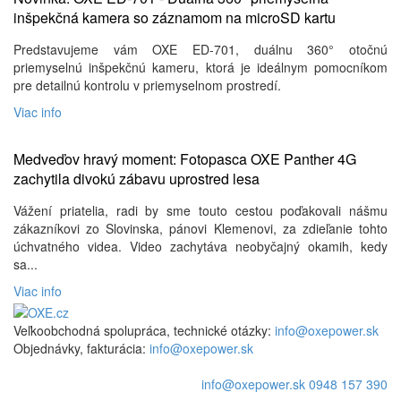
inšpekčná kamera so záznamom na microSD kartu
Predstavujeme vám OXE ED-701, duálnu 360° otočnú
priemyselnú inšpekčnú kameru, ktorá je ideálnym pomocníkom
pre detailnú kontrolu v priemyselnom prostredí.
Viac info
Medveďov hravý moment: Fotopasca OXE Panther 4G
zachytila ​​divokú zábavu uprostred lesa
Vážení priatelia, radi by sme touto cestou poďakovali nášmu
zákazníkovi zo Slovinska, pánovi Klemenovi, za zdieľanie tohto
úchvatného videa. Video zachytáva neobyčajný okamih, kedy
sa...
Viac info
Veľkoobchodná spolupráca, technické otázky:
info@oxepower.sk
Objednávky, fakturácia:
info@oxepower.sk
info@oxepower.sk
0948 157 390