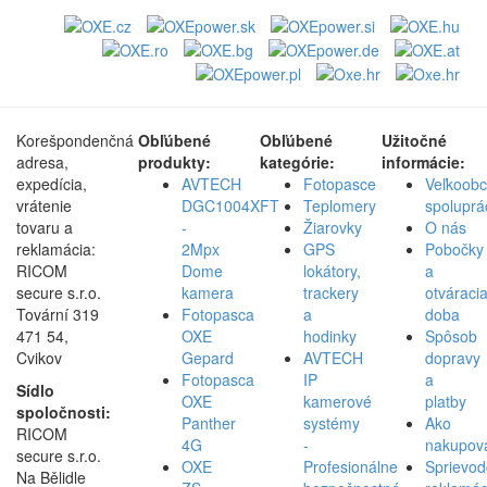
Korešpondenčná
Obľúbené
Obľúbené
Užitočné
adresa,
produkty:
kategórie:
informácie:
expedícia,
AVTECH
Fotopasce
Veľkoob
vrátenie
DGC1004XFT
Teplomery
spoluprá
tovaru a
-
Žiarovky
O nás
reklamácia:
2Mpx
GPS
Pobočky
RICOM
Dome
lokátory,
a
secure s.r.o.
kamera
trackery
otváraci
Tovární 319
Fotopasca
a
doba
471 54,
OXE
hodinky
Spôsob
Cvikov
Gepard
AVTECH
dopravy
Fotopasca
IP
a
Sídlo
OXE
kamerové
platby
spoločnosti:
Panther
systémy
Ako
RICOM
4G
-
nakupov
secure s.r.o.
OXE
Profesionálne
Sprievod
Na Bělidle