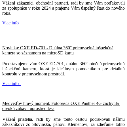
Vážení zákazníci, obchodní partneri, radi by sme Vám poďakovali
za spoluprácu v roku 2024 a prajeme Vám úspešný štart do nového
roka.
Viac info
Novinka: OXE ED-701 - Duálna 360° priemyselná inšpekčná
kamera so záznamom na microSD kartu
Predstavujeme vám OXE ED-701, duálnu 360° otočnú priemyselnú
inšpekčnú kameru, ktorá je ideálnym pomocníkom pre detailnú
kontrolu v priemyselnom prostredí.
Viac info
Medveďov hravý moment: Fotopasca OXE Panther 4G zachytila ​​
divokú zábavu uprostred lesa
Vážení priatelia, radi by sme touto cestou poďakovali nášmu
zákazníkovi zo Slovinska, pánovi Klemenovi, za zdieľanie tohto