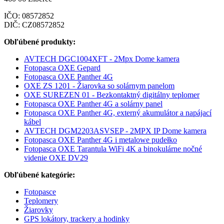
IČO: 08572852
DIČ: CZ08572852
Obľúbené produkty:
AVTECH DGC1004XFT - 2Mpx Dome kamera
Fotopasca OXE Gepard
Fotopasca OXE Panther 4G
OXE ZS 1201 - Žiarovka so solárnym panelom
OXE SUREZEN 01 - Bezkontaktný digitálny teplomer
Fotopasca OXE Panther 4G a solárny panel
Fotopasca OXE Panther 4G, externý akumulátor a napájací
kábel
AVTECH DGM2203ASVSEP - 2MPX IP Dome kamera
Fotopasca OXE Panther 4G i metalowe pudełko
Fotopasca OXE Tarantula WiFi 4K a binokulárne nočné
videnie OXE DV29
Obľúbené kategórie:
Fotopasce
Teplomery
Žiarovky
GPS lokátory, trackery a hodinky