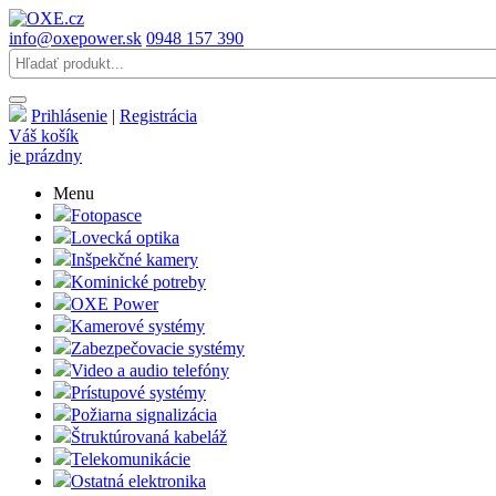
info@oxepower.sk
0948 157 390
Prihlásenie
|
Registrácia
Váš košík
je prázdny
Menu
Fotopasce
Lovecká optika
Inšpekčné kamery
Kominické potreby
OXE Power
Kamerové systémy
Zabezpečovacie systémy
Video a audio telefóny
Prístupové systémy
Požiarna signalizácia
Štruktúrovaná kabeláž
Telekomunikácie
Ostatná elektronika