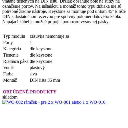
vrátane tienených na DIN lištu. Držiak obsahuje pole na štítky na
označenie portov. Na inštaláciu a montáž tohto typu držiaka nie sú
potrebné žiadne nástroje. Keystone sa montuje pod uhlom 45° k lište
DIN s dostatočnou rezervou pre správny polomer dátového kábla.
Napájací kábel je možné pripojiť pomocou výsuvnej pásky.
Typ modulu
zásuvka nemontuje sa
Porty
1
Kategória
dle keystone
Tienenie
dle keystone
Riadiaca páka
dle keystone
Vodič
plastový
Farba
sivá
Montáž
DIN lišta 35 mm
OBĽÚBENÉ PRODUKTY
skladom