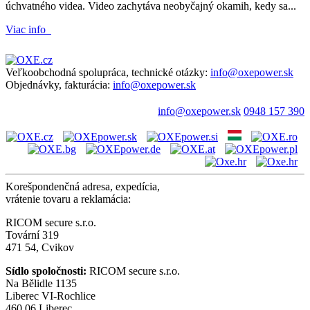
úchvatného videa. Video zachytáva neobyčajný okamih, kedy sa...
Viac info
Veľkoobchodná spolupráca, technické otázky:
info@oxepower.sk
Objednávky, fakturácia:
info@oxepower.sk
info@oxepower.sk
0948 157 390
Korešpondenčná adresa, expedícia,
vrátenie tovaru a reklamácia:
RICOM secure s.r.o.
Tovární 319
471 54, Cvikov
Sídlo spoločnosti:
RICOM secure s.r.o.
Na Bělidle 1135
Liberec VI-Rochlice
460 06 Liberec