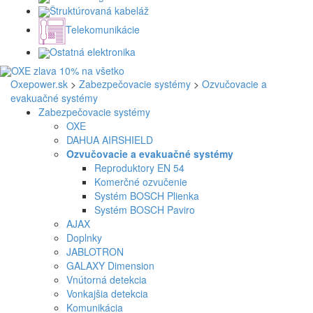
Štruktúrovaná kabeláž
Telekomunikácie
Ostatná elektronika
Oxepower.sk
>
Zabezpečovacie systémy
>
Ozvučovacie a
evakuačné systémy
Zabezpečovacie systémy
OXE
DAHUA AIRSHIELD
Ozvučovacie a evakuačné systémy
Reproduktory EN 54
Komerčné ozvučenie
Systém BOSCH Plienka
Systém BOSCH Paviro
AJAX
Doplnky
JABLOTRON
GALAXY Dimension
Vnútorná detekcia
Vonkajšia detekcia
Komunikácia