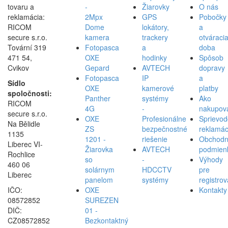
tovaru a
-
Žiarovky
O nás
reklamácia:
2Mpx
GPS
Pobočky
RICOM
Dome
lokátory,
a
secure s.r.o.
kamera
trackery
otváraci
Tovární 319
Fotopasca
a
doba
471 54,
OXE
hodinky
Spôsob
Cvikov
Gepard
AVTECH
dopravy
Fotopasca
IP
a
Sídlo
OXE
kamerové
platby
spoločnosti:
Panther
systémy
Ako
RICOM
4G
-
nakupov
secure s.r.o.
OXE
Profesionálne
Sprievod
Na Bělidle
ZS
bezpečnostné
reklamác
1135
1201 -
riešenie
Obchod
Liberec VI-
Žiarovka
AVTECH
podmien
Rochlice
so
-
Výhody
460 06
solárnym
HDCCTV
pre
Liberec
panelom
systémy
registro
IČO:
OXE
Kontakty
08572852
SUREZEN
DIČ:
01 -
CZ08572852
Bezkontaktný