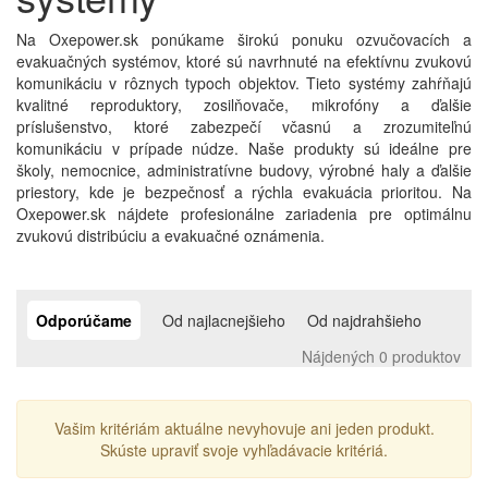
Na Oxepower.sk ponúkame širokú ponuku ozvučovacích a
evakuačných systémov, ktoré sú navrhnuté na efektívnu zvukovú
komunikáciu v rôznych typoch objektov. Tieto systémy zahŕňajú
kvalitné reproduktory, zosilňovače, mikrofóny a ďalšie
príslušenstvo, ktoré zabezpečí včasnú a zrozumiteľnú
komunikáciu v prípade núdze. Naše produkty sú ideálne pre
školy, nemocnice, administratívne budovy, výrobné haly a ďalšie
priestory, kde je bezpečnosť a rýchla evakuácia prioritou. Na
Oxepower.sk nájdete profesionálne zariadenia pre optimálnu
zvukovú distribúciu a evakuačné oznámenia.
Odporúčame
Od najlacnejšieho
Od najdrahšieho
Nájdených 0 produktov
Vašim kritériám aktuálne nevyhovuje ani jeden produkt.
Skúste upraviť svoje vyhľadávacie kritériá.