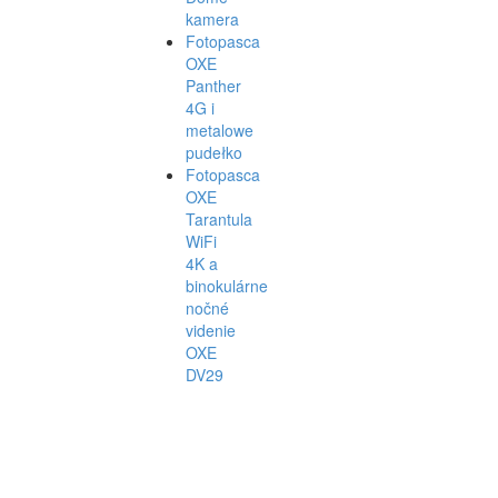
kamera
Fotopasca
OXE
Panther
4G i
metalowe
pudełko
Fotopasca
OXE
Tarantula
WiFi
4K a
binokulárne
nočné
videnie
OXE
DV29