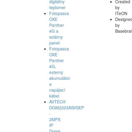
digitálny
Created
teplomer
by
Fotopasca
ITeON
OXE
Designe
Panther
by
4G a
Basebrai
solárny
panel
Fotopasca
OXE
Panther
4G,
externý
akumulátor
a
napájací
kábel
AVTECH
DGM2203ASVSEP
-
2MPX
IP
Dome