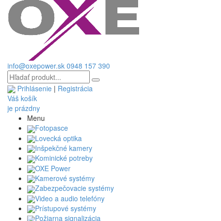
info@oxepower.sk
0948 157 390
Prihlásenie
|
Registrácia
Váš košík
je prázdny
Menu
Fotopasce
Lovecká optika
Inšpekčné kamery
Kominické potreby
OXE Power
Kamerové systémy
Zabezpečovacie systémy
Video a audio telefóny
Prístupové systémy
Požiarna signalizácia