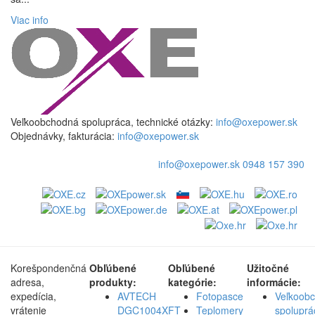
Viac info
Veľkoobchodná spolupráca, technické otázky:
info@oxepower.sk
Objednávky, fakturácia:
info@oxepower.sk
info@oxepower.sk
0948 157 390
Korešpondenčná
Obľúbené
Obľúbené
Užitočné
adresa,
produkty:
kategórie:
informácie:
expedícia,
AVTECH
Fotopasce
Veľkoob
vrátenie
DGC1004XFT
Teplomery
spoluprá