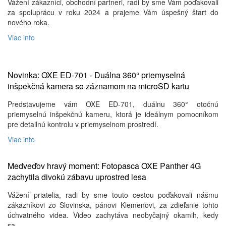
Vážení zákazníci, obchodní partneri, radi by sme Vám poďakovali
za spoluprácu v roku 2024 a prajeme Vám úspešný štart do
nového roka.
Viac info
Novinka: OXE ED-701 - Duálna 360° priemyselná
inšpekčná kamera so záznamom na microSD kartu
Predstavujeme vám OXE ED-701, duálnu 360° otočnú
priemyselnú inšpekčnú kameru, ktorá je ideálnym pomocníkom
pre detailnú kontrolu v priemyselnom prostredí.
Viac info
Medveďov hravý moment: Fotopasca OXE Panther 4G
zachytila ​​divokú zábavu uprostred lesa
Vážení priatelia, radi by sme touto cestou poďakovali nášmu
zákazníkovi zo Slovinska, pánovi Klemenovi, za zdieľanie tohto
úchvatného videa. Video zachytáva neobyčajný okamih, kedy
sa...