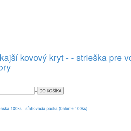
ajší kovový kryt - - strieška pre 
ory
+