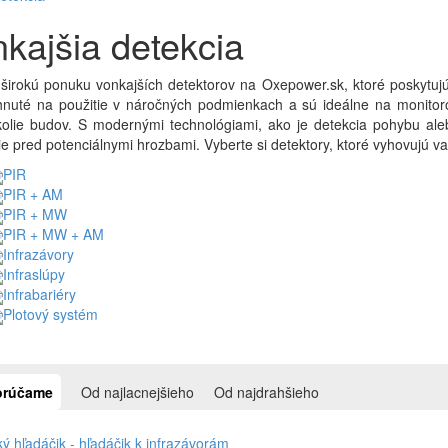
kajšia detekcia
širokú ponuku vonkajších detektorov na Oxepower.sk, ktoré poskytujú
hnuté na použitie v náročných podmienkach a sú ideálne na monitoro
kolie budov. S modernými technológiami, ako je detekcia pohybu ale
e pred potenciálnymi hrozbami. Vyberte si detektory, ktoré vyhovujú
PIR
PIR + AM
PIR + MW
PIR + MW + AM
Infrazávory
Infraslúpy
Infrabariéry
Plotový systém
rúčame
Od najlacnejšieho
Od najdrahšieho