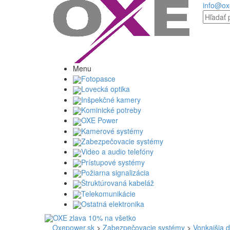
info@ox
Menu
Fotopasce
Lovecká optika
Inšpekčné kamery
Kominické potreby
OXE Power
Kamerové systémy
Zabezpečovacie systémy
Video a audio telefóny
Prístupové systémy
Požiarna signalizácia
Štruktúrovaná kabeláž
Telekomunikácie
Ostatná elektronika
Oxepower.sk
>
Zabezpečovacie systémy
>
Vonkajšia d