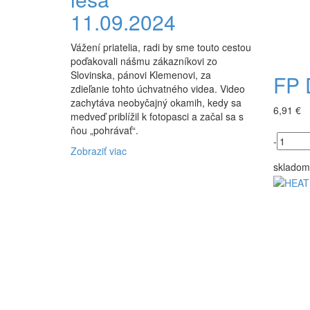
11.09.2024
Vážení priatelia, radi by sme touto cestou
poďakovali nášmu zákazníkovi zo
Slovinska, pánovi Klemenovi, za
FP 
zdieľanie tohto úchvatného videa. Video
zachytáva neobyčajný okamih, kedy sa
6,91 €
medveď priblížil k fotopasci a začal sa s
ňou „pohrávať“.
-
Zobraziť viac
skladom