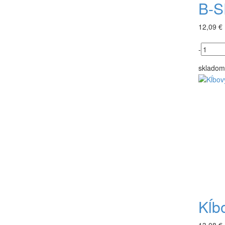
B-S
12,09 €
-
skladom
Kĺb