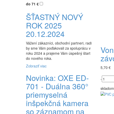
do 71 €
ŠŤASTNÝ NOVÝ
ROK 2025
20.12.2024
Vážení zákazníci, obchodní partneri, radi
Vonk
by sme Vám poďakovali za spoluprácu v
roku 2024 a prajeme Vám úspešný štart
záv
do nového roka.
Zobraziť viac
5,70 €
Novinka: OXE ED-
-
701 - Duálna 360°
skladom
priemyselná
inšpekčná kamera
so záznamom na