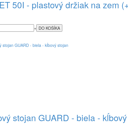
ET 50I - plastový držiak na zem (
+
ový stojan GUARD - biela - kĺbový