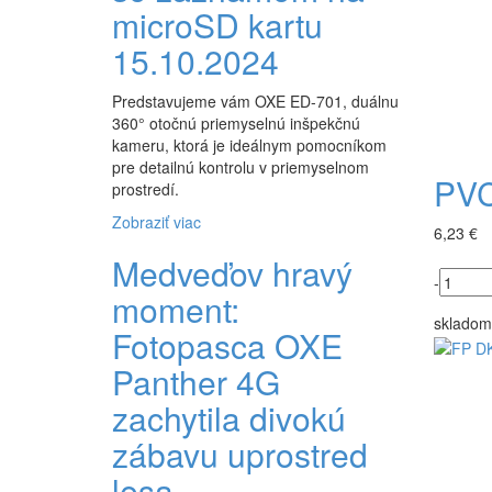
microSD kartu
15.10.2024
Predstavujeme vám OXE ED-701, duálnu
360° otočnú priemyselnú inšpekčnú
kameru, ktorá je ideálnym pomocníkom
pre detailnú kontrolu v priemyselnom
PVC
prostredí.
Zobraziť viac
6,23 €
Medveďov hravý
-
moment:
skladom
Fotopasca OXE
Panther 4G
zachytila ​​divokú
zábavu uprostred
lesa