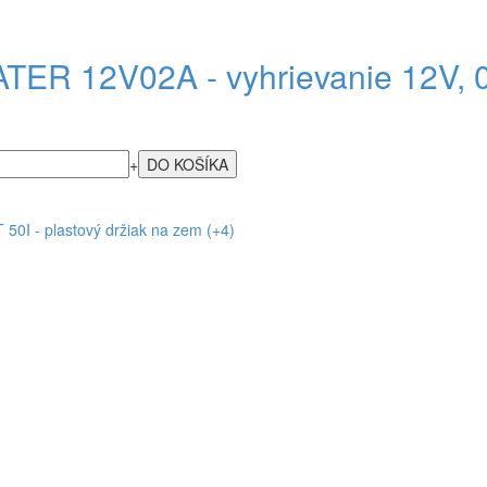
TER 12V02A - vyhrievanie 12V, 0,
+