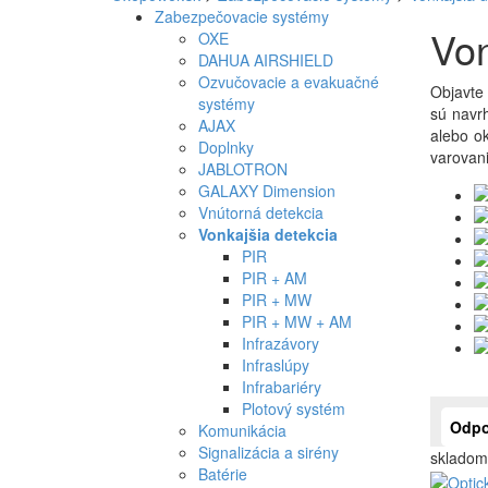
Zabezpečovacie systémy
Von
OXE
DAHUA AIRSHIELD
Ozvučovacie a evakuačné
Objavte 
systémy
sú navr
AJAX
alebo o
Doplnky
varovani
JABLOTRON
GALAXY Dimension
Vnútorná detekcia
Vonkajšia detekcia
PIR
PIR + AM
PIR + MW
PIR + MW + AM
Infrazávory
Infraslúpy
Infrabariéry
Plotový systém
Odpo
Komunikácia
Signalizácia a sirény
skladom
Batérie