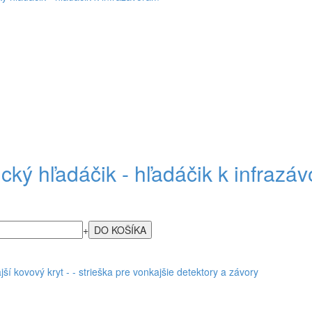
ický hľadáčik - hľadáčik k infrazá
+