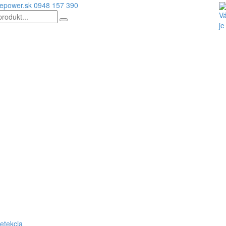
epower.sk
0948 157 390
Vá
je
etekcia