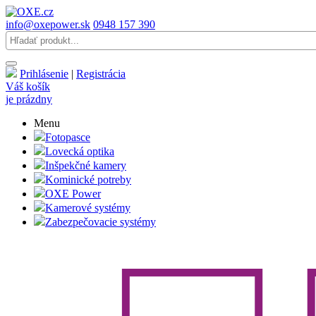
info@oxepower.sk
0948 157 390
Prihlásenie
|
Registrácia
Váš košík
je prázdny
Menu
Fotopasce
Lovecká optika
Inšpekčné kamery
Kominické potreby
OXE Power
Kamerové systémy
Zabezpečovacie systémy