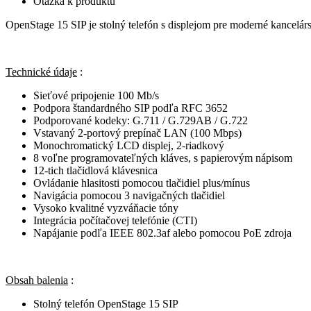
Otázka k produktu
OpenStage 15 SIP je stolný telefón s displejom pre moderné kancelár
Technické údaje
:
Sieťové pripojenie 100 Mb/s
Podpora štandardného SIP podľa RFC 3652
Podporované kodeky: G.711 / G.729AB / G.722
Vstavaný 2-portový prepínač LAN (100 Mbps)
Monochromatický LCD displej, 2-riadkový
8 voľne programovateľných kláves, s papierovým nápisom
12-tich tlačidlová klávesnica
Ovládanie hlasitosti pomocou tlačidiel plus/mínus
Navigácia pomocou 3 navigačných tlačidiel
Vysoko kvalitné vyzváňacie tóny
Integrácia počítačovej telefónie (CTI)
Napájanie podľa IEEE 802.3af alebo pomocou PoE zdroja
Obsah balenia
:
Stolný telefón OpenStage 15 SIP