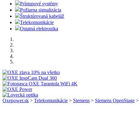
Prístupové systémy
Požiarna signalizácia
Štruktúrovaná kabeláž
Telekomunikácie
Ostatná elektronika
Oxepower.sk
>
Telekomunikácie
>
Siemens
>
Siemens OpenStage
>