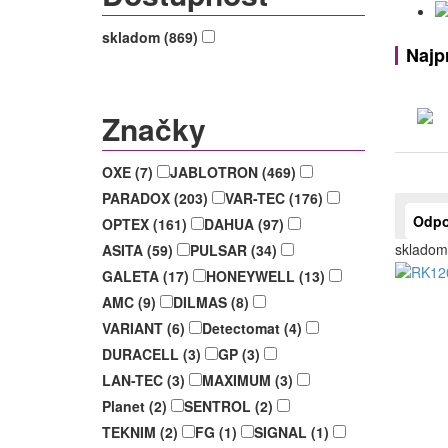
skladom (869)
Najp
Značky
OXE (7)
JABLOTRON (469)
PARADOX (203)
VAR-TEC (176)
Odpo
OPTEX (161)
DAHUA (97)
skladom
ASITA (59)
PULSAR (34)
GALETA (17)
HONEYWELL (13)
AMC (9)
DILMAS (8)
VARIANT (6)
Detectomat (4)
DURACELL (3)
GP (3)
LAN-TEC (3)
MAXIMUM (3)
Planet (2)
SENTROL (2)
TEKNIM (2)
FG (1)
SIGNAL (1)