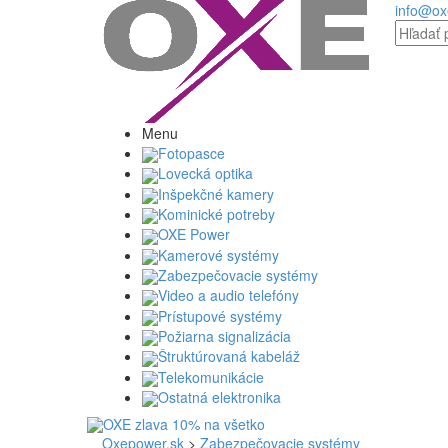
info@ox
Menu
Fotopasce
Lovecká optika
Inšpekčné kamery
Kominické potreby
OXE Power
Kamerové systémy
Zabezpečovacie systémy
Video a audio telefóny
Prístupové systémy
Požiarna signalizácia
Štruktúrovaná kabeláž
Telekomunikácie
Ostatná elektronika
Oxepower.sk
>
Zabezpečovacie systémy