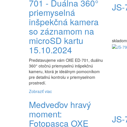
701 - Duálna 360°
JS-
priemyselná
inšpekčná kamera
so záznamom na
microSD kartu
skladom
15.10.2024
Predstavujeme vám OXE ED-701, duálnu
360° otočnú priemyselnú inšpekčnú
kameru, ktorá je ideálnym pomocníkom
pre detailnú kontrolu v priemyselnom
prostredí.
Zobraziť viac
Medveďov hravý
moment:
JS-
Fotopasca OXE