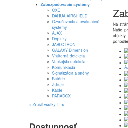
Zabezpečovacie systémy
Za
OXE
DAHUA AIRSHIELD
Ozvučovacie a evakuačné
Na strá
systémy
Naše pr
AJAX
objekty.
Doplnky
pohodlie
JABLOTRON
GALAXY Dimension
Vnútorná detekcia
Vonkajšia detekcia
A
Komunikácia
Signalizácia a sirény
Batérie
Zdroje
Káble
PARADOX
× Zrušiť všetky filtre
Dostupnosť