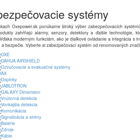
bezpečovacie systémy
nkach Oxepower.sk ponúkame široký výber zabezpečovacích systémov,
odukty zahŕňajú alarmy, senzory, detektory a ďalšie technológie, k
 Vďaka moderným funkciám, ako je diaľkové ovládanie a integrácia s i
 a bezpečie. Vyberte si zabezpečovací systém od renomovaných značiek,
OXE
DAHUA AIRSHIELD
Ozvučovacie a evakuačné systémy
JAX
Doplnky
JABLOTRON
GALAXY Dimension
Vnútorná detekcia
Vonkajšia detekcia
Komunikácia
Signalizácia a sirény
Batérie
Zdroje
Káble