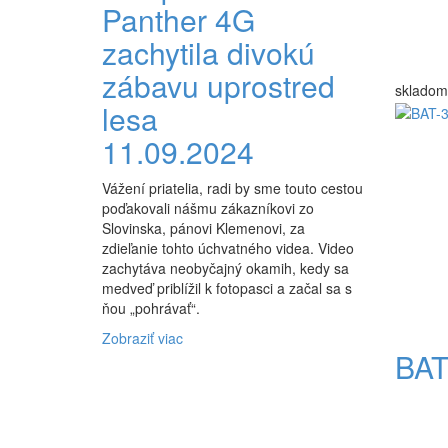
Panther 4G
zachytila ​​divokú
zábavu uprostred
skladom
lesa
11.09.2024
Vážení priatelia, radi by sme touto cestou
poďakovali nášmu zákazníkovi zo
Slovinska, pánovi Klemenovi, za
zdieľanie tohto úchvatného videa. Video
zachytáva neobyčajný okamih, kedy sa
medveď priblížil k fotopasci a začal sa s
ňou „pohrávať“.
Zobraziť viac
BAT