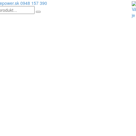
epower.sk
0948 157 390
Vá
je